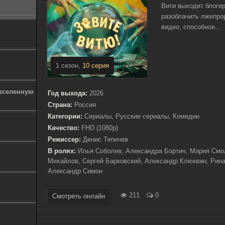
Вити выходит блоге
разоблачить лжепрор
видео, способное...
1 сезон,
10 серия
 вселенную
Год выхода:
2026
Страна:
Россия
Категории:
Сериалы, Русские сериалы, Комедии
Качество:
FHD (1080p)
Режиссер:
Денис Тяпичев
В ролях:
Илья Соболев, Александра Бортич, Мария Смол
Михайлов, Сергей Барковский, Александр Клюквин, Рин
Александр Симон
211
0
Смотреть онлайн