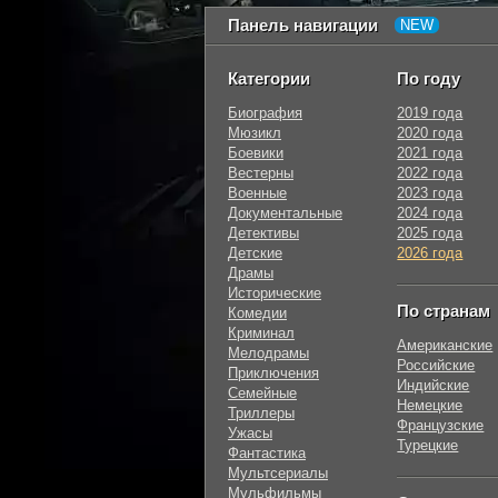
Панель навигации
Категории
По году
Биография
2019 года
Мюзикл
2020 года
Боевики
2021 года
Вестерны
2022 года
Военные
2023 года
Документальные
2024 года
Детективы
2025 года
Детские
2026 года
Драмы
Исторические
По странам
Комедии
Криминал
Американские
Мелодрамы
Российские
Приключения
Индийские
Семейные
Немецкие
Триллеры
Французские
Ужасы
Турецкие
Фантастика
Мультсериалы
Мульфильмы