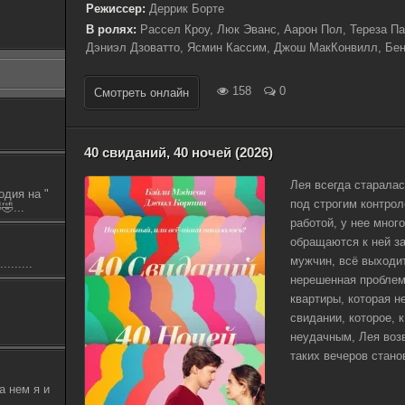
Режиссер:
Деррик Борте
В ролях:
Рассел Кроу, Люк Эванс, Аарон Пол, Тереза П
Дэниэл Дзоватто, Ясмин Кассим, Джош МакКонвилл, Бе
158
0
Смотреть онлайн
40 свиданий, 40 ночей (2026)
Лея всегда старалас
одия на "
под строгим контро
🤣...
работой, у нее мног
обращаются к ней за
мужчин, всё выходит
.......
нерешенная проблем
квартиры, которая н
свидании, которое, 
неудачным, Лея воз
таких вечеров стано
а нем я и
.