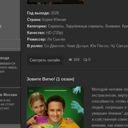
Год выхода:
2026
Страна:
Корея Южная
ы
Категории:
Сериалы, Зарубежные сериалы, Боевики, Кр
Качество:
HD (720p)
Режиссер:
Ли Сын-ён
В ролях:
Со Джи-соп, Чхве Дэ-хун, Юн Гён-хо, Чу Сан-ук
 вода
169
0
Смотреть онлайн
звиваются
ного мира,
ные
Зовите Витю! (1 сезон)
Молодой человек по
в Москве
экстрасенсом, вирт
и и ее
способности, чтобы
 не стоит
людей, погрязших в 
дстоит
умерших близких" д
а собственная совес
везение, как извест