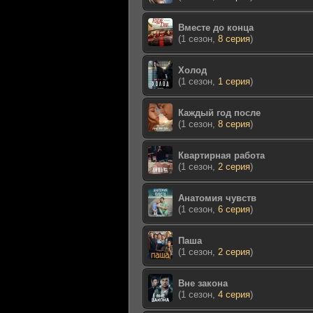
Вместе до конца
(1 сезон,
8 серия
)
Холод
(1 сезон,
1 серия
)
Каждый год после
(1 сезон,
8 серия
)
Квартирная работа
(1 сезон,
2 серия
)
Анатомия чувств
(1 сезон,
6 серия
)
Паша
(1 сезон,
2 серия
)
Вне закона
(1 сезон,
4 серия
)