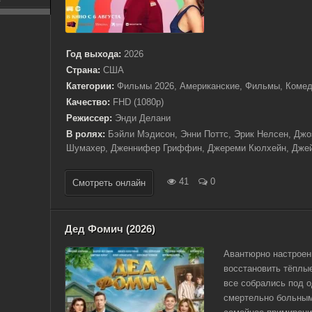
Год выхода:
2026
Страна:
США
Категории:
Фильмы 2026, Американские, Фильмы, Коме
Качество:
FHD (1080p)
Режиссер:
Энди Делани
В ролях:
Бэйли Мэдисон, Энни Поттс, Эрик Нелсен, Джоэ
Шумахер, Дженнифер Гриффин, Джереми Кюлхейн, Джей 
41
0
Смотреть онлайн
Дед Фомич (2026)
Авантюрно настроен
восстановить тёплы
все собрались под о
смертельно больным.