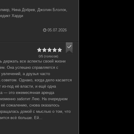
алмер, Нина Добрев, Джолин Блэлок,
недикт Харди
05.07.2026
0/5 (голосов)
ь держать все аспекты своей жизни
лем. Она успешно справляется с
о увлечений, а друзья часто
 советом. Однако, когда дело касается
 из-под её власти, и ещё одна
а — это ежемесячная аренда
еизменно заботит Лею. На очередном
к её сожалению, снова оказалось
вращалась домой с мыслью о том, что
вится всё больше. Ей...