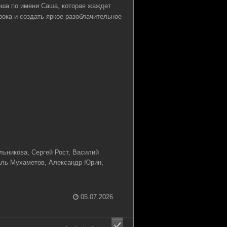
рша по имени Саша, которая жаждет
ока и создать яркое разоблачительное
ьникова, Сергей Рост, Василий
аль Мухаметов, Александр Юрин,
05.07.2026