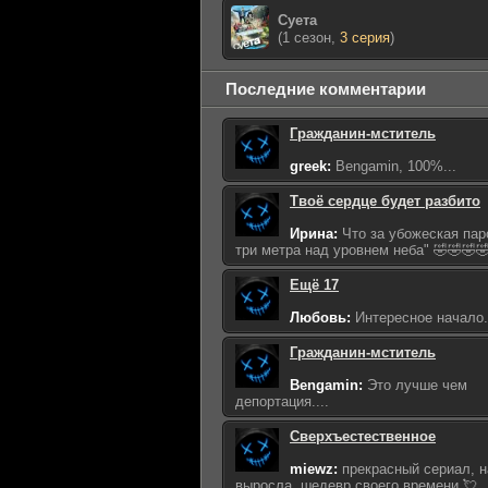
Суета
(1 сезон,
3 серия
)
Последние комментарии
Гражданин-мститель
greek:
Bengamin, 100%...
Твоё сердце будет разбито
Ирина:
Что за убожеская пар
три метра над уровнем неба" 🤣🤣🤣🤣
Ещё 17
Любовь:
Интересное начало...
Гражданин-мститель
Bengamin:
Это лучше чем
депортация....
Сверхъестественное
miewz:
прекрасный сериал, н
выросла, шедевр своего времени 💘..