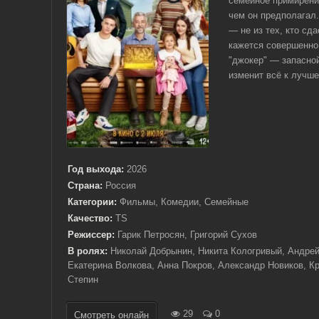
семейное примирени
чем он предполагал.
— не из тех, кто сда
кажется совершенно 
"джокер" — запасной
изменит всё к лучшем
Год выхода:
2026
Страна:
Россия
Категории:
Фильмы, Комедии, Семейные
Качество:
TS
Режиссер:
Гарик Петросян, Григорий Сухов
В ролях:
Николай Добрынин, Никита Кологривый, Андрей
Екатерина Волкова, Анна Покров, Александр Новиков, К
Степин
29
0
Смотреть онлайн