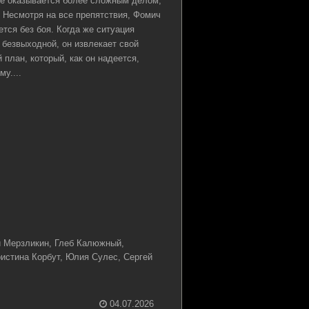
е оказывается более сложным делом,
 Несмотря на все препятствия, Фомич
ется без боя. Когда же ситуация
безвыходной, он извлекает свой
 план, который, как он надеется,
у....
 Мерзликин, Глеб Калюжный,
ристина Корбут, Юлия Сулес, Сергей
04.07.2026