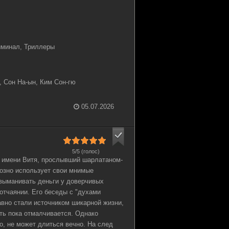
иминал, Триллеры
, Сон На-ын, Ким Сон-гю
05.07.2026
5/5 (голос)
 имени Витя, прослывший шарлатаном-
уозно использует свои мнимые
 выманивать деньги у доверчивых
отчаянии. Его беседы с "духами
авно стали источником шикарной жизни,
ть пока отмалчивается. Однако
но, не может длиться вечно. На след