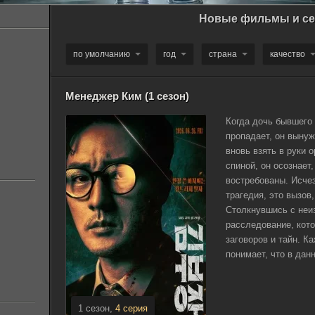
Новые фильмы и с
по умолчанию
год
страна
качество
Менеджер Ким (1 сезон)
Когда дочь бывшего
пропадает, он выну
вновь взять в руки 
спиной, он осознает,
востребованы. Исчез
трагедия, это вызов
Столкнувшись с неи
расследование, кото
заговоров и тайн. К
понимает, что в данн
1 сезон,
4 серия