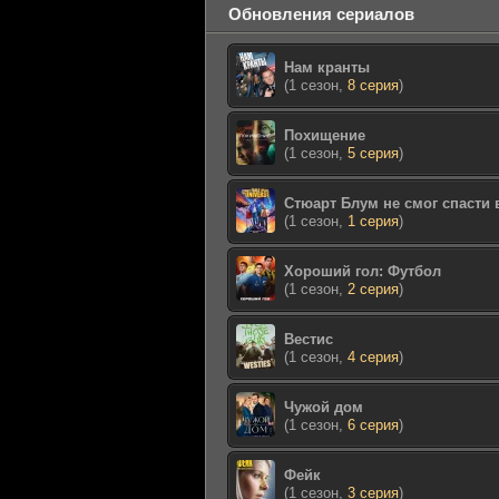
Обновления сериалов
Нам кранты
(1 сезон,
8 серия
)
Похищение
(1 сезон,
5 серия
)
Стюарт Блум не смог спасти
(1 сезон,
1 серия
)
Хороший гол: Футбол
(1 сезон,
2 серия
)
Вестис
(1 сезон,
4 серия
)
Чужой дом
(1 сезон,
6 серия
)
Фейк
(1 сезон,
3 серия
)