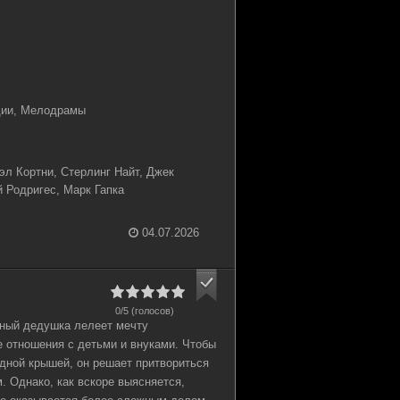
дии, Мелодрамы
л Кортни, Стерлинг Найт, Джек
Родригес, Марк Гапка
04.07.2026
0/5 (голосов)
ный дедушка лелеет мечту
е отношения с детьми и внуками. Чтобы
дной крышей, он решает притвориться
 Однако, как вскоре выясняется,