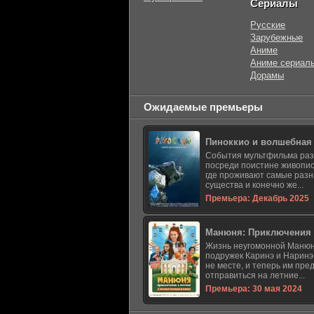
Сериалы
Русские
Зарубежные
Аниме
Аниме сериал
Дорамы
Ожидаемые премьеры
Пиноккио и волшебная
События мультфильма ра
посреди поистине живопис
где проживают самые раз
существа и конечно же...
Премьера: Декабрь 2025
Манюня: Приключения 
Жизнь неугомонной Манюн
подружек Каринэ и Наринэ
не месте, и теперь им пре
отправиться на летние...
Премьера: 30 мая 2024