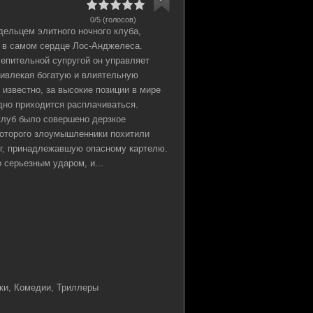
0/5 (голосов)
дельцем элитного ночного клуба,
 в самом сердце Лос-Анджелеса.
епительной супругой он управляет
ривлекая богатую и влиятельную
к известно, за высокие позиции в мире
дно приходится расплачиваться.
луб было совершено дерзкое
которого злоумышленники похитили
г, принадлежавшую опасному картелю.
 серьезным ударом, и...
ки, Комедии, Триллеры