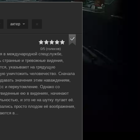
актер
0/5 (голосов)
я в международной спецслужбе,
ь странные и тревожные видения,
ется, указывают на грядущую
ную уничтожить человечество. Сначала
идавать значения этим наваждениям,
сс и переутомление. Однако со
увиденные ею в видениях, начинают
льностью, и это не на шутку пугает её.
зались просто плодом её воображения,
ются в...