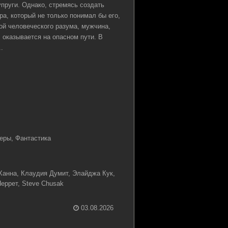
упруги. Однако, стремясь создать
ра, который не только понимал бы его,
ой человеческого разума, мужчина,
, оказывается на опасном пути. В
.
еры, Фантастика
анна, Клаудия Думит, Элайджа Кук,
еррет, Steve Chusak
03.08.2026