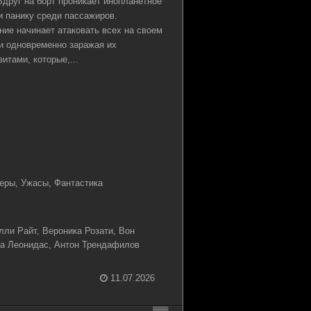
друг на борт проникает инопланетное
и панику среди пассажиров.
ие начинает атаковать всех на своем
 и одновременно заражая их
итами, которые,...
еры, Ужасы, Фантастика
лли Райт, Вероника Розати, Вон
а Леонидас, Антон Трендафилов
11.07.2026