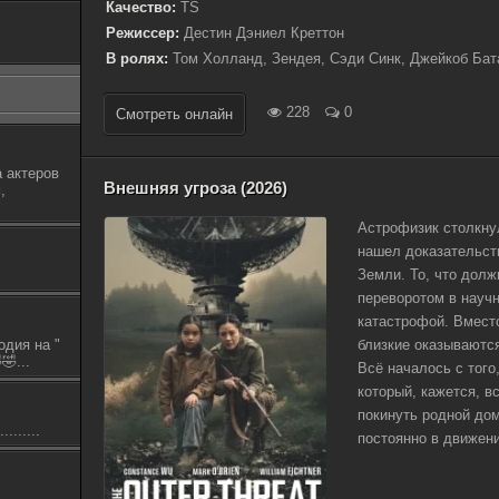
Качество:
TS
Режиссер:
Дестин Дэниел Креттон
В ролях:
Том Холланд, Зендея, Сэди Синк, Джейкоб Бат
228
0
Смотреть онлайн
 актеров
Внешняя угроза (2026)
,
Астрофизик столкну
нашел доказательст
Земли. То, что долж
переворотом в науч
катастрофой. Вместо
одия на "
близкие оказываются
🤣...
Всё началось с того
который, кажется, в
покинуть родной дом
.......
постоянно в движении