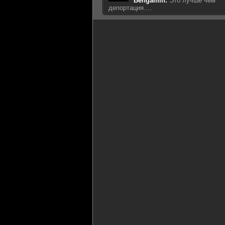
Bengamin:
Это лучше чем
депортация....