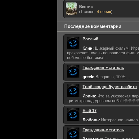
Вестис
(1 сезон,
4 серия
)
Последние комментарии
Рослый
Клин:
Шикарный фильм! Игра
прекрасная! очень понравился фильм
побольше бы таких!...
Гражданин-мститель
greek:
Bengamin, 100%...
Твоё сердце будет разбито
Ирина:
Что за убожеская пар
три метра над уровнем неба" 🤣🤣🤣🤣
Ещё 17
Любовь:
Интересное начало...
Гражданин-мститель