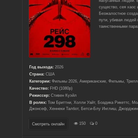
напуганных людей. В
существо, сея хаос 
Безжалостное создан
пути, убивая людей
таинственными параз
Год выхода:
2026
Страна:
США
Категории:
Фильмы 2026, Американские, Фильмы, Трилл
Качество:
FHD (1080p)
Режиссер:
Стивен Куэйл
В ролях:
Том Бриттни, Холли Уайт, Боадика Рикеттс, Мо
Джонсеф, Хеннеки Талбот, Бетси-Блу Инглиш, Джорджин
150
0
Смотреть онлайн