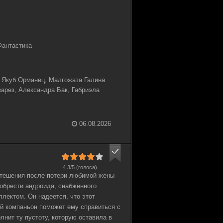
Фантастика
 Якуб Орманец, Малгожата Галина
арез, Александра Бак, Габриэла
06.08.2026
4.3/5 (голоса)
утешения после потери любимой жены
обрести андроида, снабжённого
лектом. Он надеется, что этот
й компаньон поможет ему справиться с
лнит ту пустоту, которую оставила в