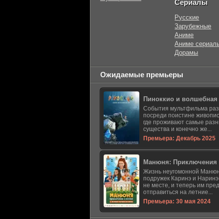
Сериалы
Русские
Зарубежные
Аниме
Аниме сериал
Дорамы
Ожидаемые премьеры
Пиноккио и волшебная
События мультфильма ра
посреди поистине живопис
где проживают самые раз
существа и конечно же...
Премьера: Декабрь 2025
Манюня: Приключения 
Жизнь неугомонной Манюн
подружек Каринэ и Наринэ
не месте, и теперь им пре
отправиться на летние...
Премьера: 30 мая 2024