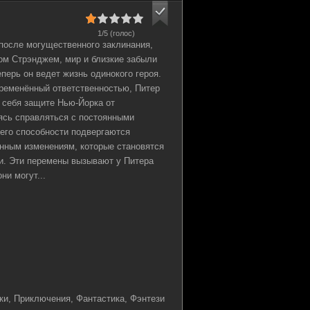
1/5 (голос)
после могущественного заклинания,
ом Стрэнджем, мир и близкие забыли
еперь он ведет жизнь одинокого героя.
ременённый ответственностью, Питер
 себя защите Нью-Йорка от
ясь справляться с постоянными
его способности подвергаются
нным изменениям, которые становятся
и. Эти перемены вызывают у Питера
ни могут...
и, Приключения, Фантастика, Фэнтези