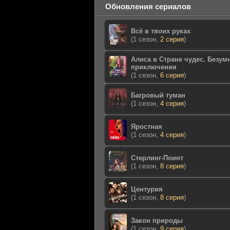
Обновления сериалов
Всё в твоих руках
(1 сезон,
2 серия
)
Алиса в Стране чудес. Безум
приключения
(1 сезон,
6 серия
)
Багровый туман
(1 сезон,
4 серия
)
Яростная
(1 сезон,
4 серия
)
Стерлинг-Поинт
(1 сезон,
8 серия
)
Центурия
(1 сезон,
8 серия
)
Закон природы
(1 сезон,
9 серия
)