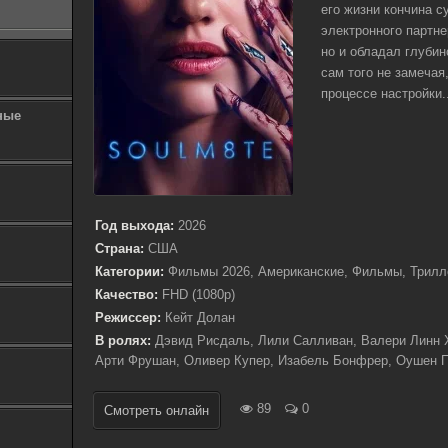
его жизни кончина с
электронного партне
но и обладал глубин
сам того не замечая
процессе настройки..
ные
Год выхода:
2026
Страна:
США
Категории:
Фильмы 2026, Американские, Фильмы, Трилл
Качество:
FHD (1080p)
Режиссер:
Кейт Долан
В ролях:
Дэвид Рисдаль, Лили Салливан, Валери Линн Х
Арти Фрушан, Оливер Купер, Изабель Бонфрер, Оушен П
89
0
Смотреть онлайн