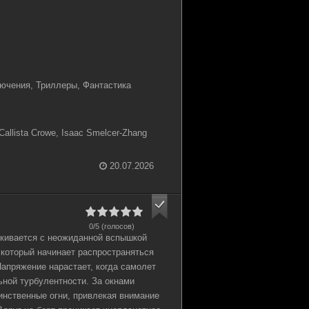
ючения, Триллеры, Фантастика
llista Crowe, Isaac Smelcer-Zhang
20.07.2026
0/5 (голосов)
лкивается с неожиданной вспышкой
 который начинает распространяться
апряжение нарастает, когда самолет
ьной турбулентности. За окнами
инственные огни, привлекая внимание