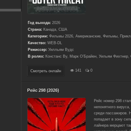
Год выхода:
2026
Страна:
Канада, США
Категории:
Фильмы 2026, Американские, Фильмы, Прикл
Качество:
WEB-DL
Режиссер:
Уилльям Вудс
В ролях:
Констанс Ву, Марк О’Брайен, Уильям Фихтнер, Ca
141
0
Смотреть онлайн
Рейс 298 (2026)
Рейс номер 298 ста
непонятного вируса,
среди пассажиров. Н
попадает в зону сил
лайнера мерцают та