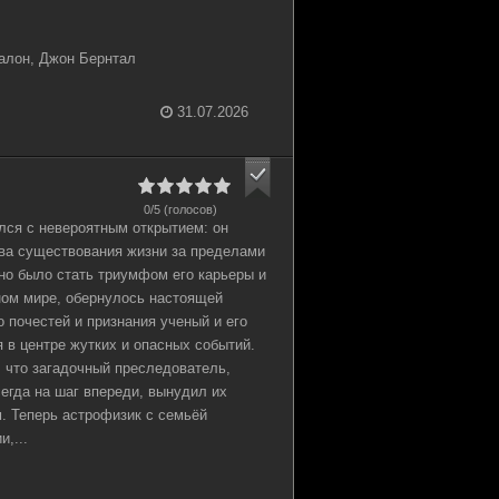
алон, Джон Бернтал
31.07.2026
0/5 (голосов)
лся с невероятным открытием: он
ва существования жизни за пределами
но было стать триумфом его карьеры и
ном мире, обернулось настоящей
 почестей и признания ученый и его
 в центре жутких и опасных событий.
, что загадочный преследователь,
сегда на шаг впереди, вынудил их
. Теперь астрофизик с семьёй
,...