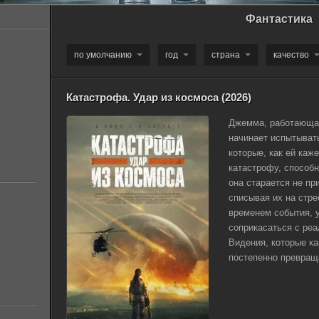
Фантастика
по умолчанию
год
страна
качество
Катастрофа. Удар из космоса (2026)
Джемма, работающа
начинает испытыват
которые, как ей каж
катастрофу, способ
она старается не пр
списывая их на стре
временем события, 
соприкасаться с реа
Видения, которые ка
постепенно превраща