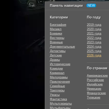
Панель навигации
Категории
По году
Биография
2019 года
Мюзикл
2020 года
Боевики
2021 года
Вестерны
2022 года
Военные
2023 года
Документальные
2024 года
Детективы
2025 года
Детские
2026 года
Драмы
Исторические
По странам
Комедии
Криминал
Американские
Мелодрамы
Российские
Приключения
Индийские
Семейные
Немецкие
Триллеры
Французские
Ужасы
Турецкие
Фантастика
Мультсериалы
Мульфильмы