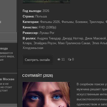
Год выхода:
2026
Страна:
Польша
ы
Категории:
Фильмы 2026, Фильмы, Боевики, Триллеры, 
Качество:
FHD (1080p)
Режиссер:
Лукаш Рог
В ролях:
Андреа Тивадар, Джорд Ноттер, Джек Макэвой,
Клара, Элайджа Роуэн, Маю Гралинска Сакаи, Элиз Альв
Хлодзиньская
 вода
звиваются
ного мира,
11
0
ные
Смотреть онлайн
СОУЛМ8ЙТ (2026)
в Москве
и и ее
В скорбном поиске 
 не стоит
мужчина решает при
дстоит
искусственным интел
высокотехнологичны
одиночеством и запо