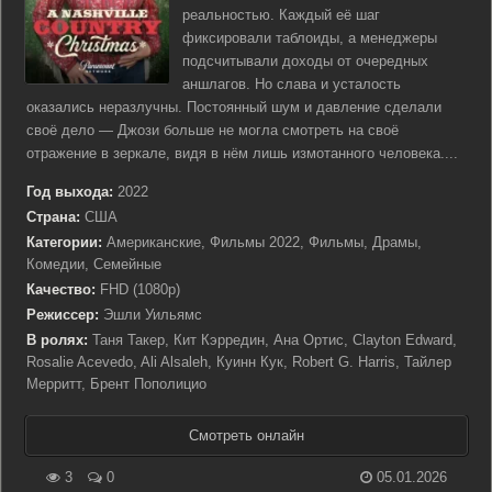
реальностью. Каждый её шаг
фиксировали таблоиды, а менеджеры
подсчитывали доходы от очередных
аншлагов. Но слава и усталость
оказались неразлучны. Постоянный шум и давление сделали
своё дело — Джози больше не могла смотреть на своё
отражение в зеркале, видя в нём лишь измотанного человека....
Год выхода:
2022
Страна:
США
Категории:
Американские, Фильмы 2022, Фильмы, Драмы,
Комедии, Семейные
Качество:
FHD (1080p)
Режиссер:
Эшли Уильямс
В ролях:
Таня Такер, Кит Кэрредин, Ана Ортис, Clayton Edward,
Rosalie Acevedo, Ali Alsaleh, Куинн Кук, Robert G. Harris, Тайлер
Мерритт, Брент Пополицио
Смотреть онлайн
3
0
05.01.2026