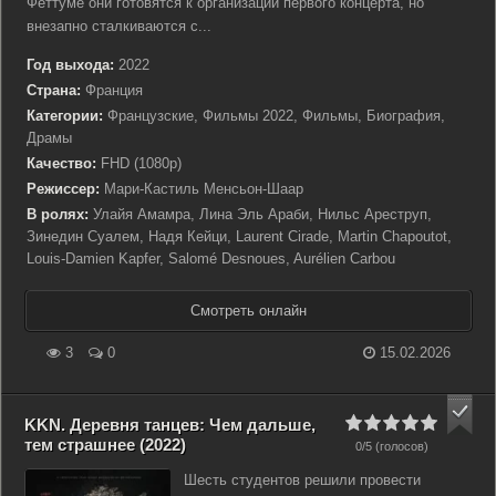
Феттуме они готовятся к организации первого концерта, но
внезапно сталкиваются с...
Год выхода:
2022
Страна:
Франция
Категории:
Французские, Фильмы 2022, Фильмы, Биография,
Драмы
Качество:
FHD (1080p)
Режиссер:
Мари-Кастиль Менсьон-Шаар
В ролях:
Улайя Амамра, Лина Эль Араби, Нильс Ареструп,
Зинедин Суалем, Надя Кейци, Laurent Cirade, Martin Chapoutot,
Louis-Damien Kapfer, Salomé Desnoues, Aurélien Carbou
Смотреть онлайн
3
0
15.02.2026
KKN. Деревня танцев: Чем дальше,
тем страшнее (2022)
0/5 (голосов)
Шесть студентов решили провести