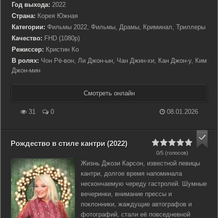
Год выхода:
2022
Страна:
Корея Южная
Категории:
Фильмы 2022, Фильмы, Драмы, Криминал, Триллеры
Качество:
FHD (1080p)
Режиссер:
Кристин Ко
В ролях:
Чон Рё-вон, Ли Джон-ын, Чан Джин-хи, Кан Джон-у, Ким
Джон-мин
Смотреть онлайн
31
0
08.01.2026
Рождество в стиле кантри (2022)
0/5 (голосов)
Жизнь Джози Карсон, известной певицы
кантри, долгое время напоминала
нескончаемую череду гастролей. Шумные
вечеринки, внимание прессы и
поклонники, жаждущие автографов и
фотографий, стали её повседневной