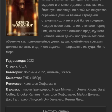
мудрого и опытного дьявола-наставника.
Этот путь посвящения в тайные искусства
обречения душ на вечные страдания
становится для него всё более трудным.
Каждое новое испытание, стоящее перед
ним, оказывается сложнее предыдущего.
Сначала юный демон воспринимает своё
обучение как прямолинейное дело: души, клеймённые грехами,
должны попасть в ад, и его задача — направлять их туда. Но по
мере...
Год выхода:
2022
Страна:
США
Категории:
Фильмы 2022, Фильмы, Ужасы
Качество:
FHD (1080p)
Режиссер:
Крис фон Хоффманн
В ролях:
Тимоти Гранадерос, Рада Митчелл, Эмиль Хирш, Sarah
Coffey, Brooke Ramirez, Крис фон Хоффманн, Майлз Долеак,
Джо Галлахер, Линдсей Энн Уильямс, Келли Линд
Смотреть онлайн