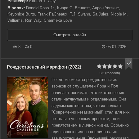
Режиссер:
Karlton T. Clay
В ролях:
Donald Ross Jr., Киара С. Беннетт, Аарон Уиггинс,
Keyonice Burts, Frank FaCheaux, T.J. Swann, Sa Jules, Nicole M.
Williams, Ron Way, Charmeka Love
Смотреть онлайн
8
0
05.01.2026
Рождественский марафон (2022)
0/5 (голосов)
После множества рождественских
звонков от слушателей Лора и Пол
начинают понимать, что их отношения
стали натянутыми и отдаленными. Они
задумываются о том, что их подкаст
"Современно независимый" стал для них
не только успешным проектом, но и
препятствием в личной жизни. Особенно
один звонок сильно повлиял на их
взаимоотношения. Звонивший рассказал,