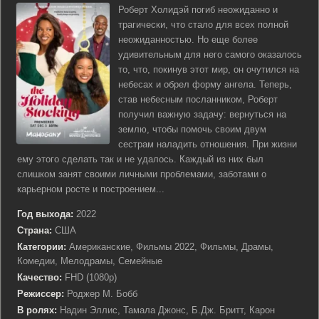
Роберт Холидэй погиб неожиданно и
трагически, что стало для всех полной
неожиданностью. Но еще более
удивительным для него самого оказалось
то, что, покинув этот мир, он очутился на
небесах и обрел форму ангела. Теперь,
став небесным посланником, Роберт
получил важную задачу: вернуться на
землю, чтобы помочь своим двум
сестрам наладить отношения. При жизни
ему этого сделать так и не удалось. Каждый из них был
слишком занят своими личными проблемами, заботами о
карьерном росте и построением...
Год выхода:
2022
Страна:
США
Категории:
Американские, Фильмы 2022, Фильмы, Драмы,
Комедии, Мелодрамы, Семейные
Качество:
FHD (1080p)
Режиссер:
Роджер М. Бобб
В ролях:
Надин Эллис, Тамала Джонс, Б.Дж. Бритт, Карон