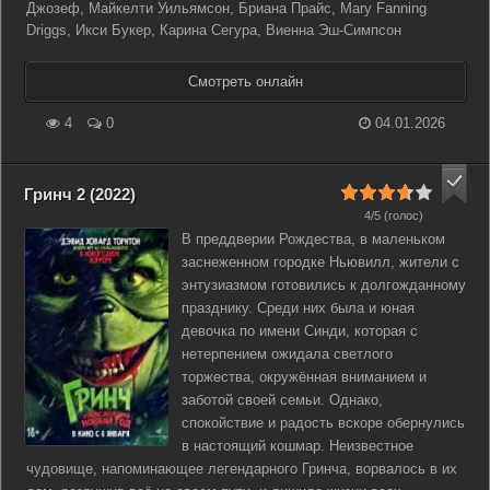
Джозеф, Майкелти Уильямсон, Бриана Прайс, Mary Fanning
Driggs, Икси Букер, Карина Сегура, Виенна Эш-Симпсон
Смотреть онлайн
4
0
04.01.2026
Гринч 2 (2022)
4/5 (голос)
В преддверии Рождества, в маленьком
заснеженном городке Ньювилл, жители с
энтузиазмом готовились к долгожданному
празднику. Среди них была и юная
девочка по имени Синди, которая с
нетерпением ожидала светлого
торжества, окружённая вниманием и
заботой своей семьи. Однако,
спокойствие и радость вскоре обернулись
в настоящий кошмар. Неизвестное
чудовище, напоминающее легендарного Гринча, ворвалось в их