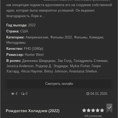
как концепция подкаста вдохновила его на создание собственной
идеи, которая была невероятно успешной. Он выразил
благодарность Лоре и...
Год выхода:
2022
Страна:
США
Категории:
Американские, Фильмы 2022, Фильмы, Комедии,
Мелодрамы
Качество:
FHD (1080p)
Режиссер:
Hunter West
В ролях:
Дженника Шварцман, Зак Голд, Галадриель Стинман,
Jessica Anderson, Роджер Д. Элдридж, Mykie Fisher, Генри
Хаггард, Alicia Haymer, Betsy Johnson, Anastasia Shelton
Смотреть онлайн
4
0
04.01.2026
Рождество Холидэев (2022)
0/5 (голосов)