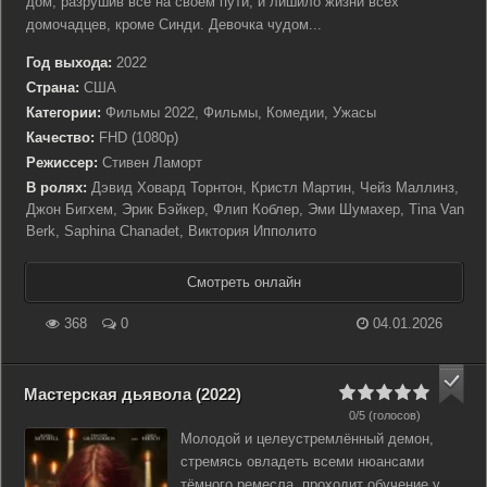
дом, разрушив всё на своем пути, и лишило жизни всех
домочадцев, кроме Синди. Девочка чудом...
Год выхода:
2022
Страна:
США
Категории:
Фильмы 2022, Фильмы, Комедии, Ужасы
Качество:
FHD (1080p)
Режиссер:
Стивен Ламорт
В ролях:
Дэвид Ховард Торнтон, Кристл Мартин, Чейз Маллинз,
Джон Бигхем, Эрик Бэйкер, Флип Коблер, Эми Шумахер, Tina Van
Berk, Saphina Chanadet, Виктория Ипполито
Смотреть онлайн
368
0
04.01.2026
Мастерская дьявола (2022)
0/5 (голосов)
Молодой и целеустремлённый демон,
стремясь овладеть всеми нюансами
тёмного ремесла, проходит обучение у