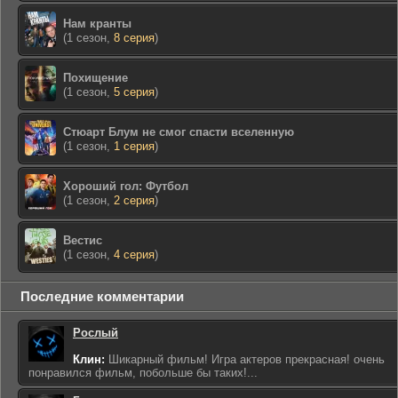
Нам кранты
(1 сезон,
8 серия
)
Похищение
(1 сезон,
5 серия
)
Стюарт Блум не смог спасти вселенную
(1 сезон,
1 серия
)
Хороший гол: Футбол
(1 сезон,
2 серия
)
Вестис
(1 сезон,
4 серия
)
Последние комментарии
Рослый
Клин:
Шикарный фильм! Игра актеров прекрасная! очень
понравился фильм, побольше бы таких!...