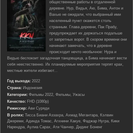
общественные работы в отдаленной
деревне. Нур, Видья, Аю, Бима, Антон и
Вахью не ожидали, что выбранный ими
населенный пункт окажется столь
странным. Глава деревни, Пак Прабу,
предупреждает их держаться подальше
от запретных ворот. В скором времени они
начинают замечать, что в деревне
происходит нечто необычное: Нура и
Видью беспокоит загадочная танцовщица, а Бима начинает вести
себя неестественно. Их планируемые мероприятия терпят крах,
местные жители избегают...
Год выхода:
2022
Страна:
Индонезия
Категории:
Фильмы 2022, Фильмы, Ужасы
Качество:
FHD (1080p)
Режиссер:
Ави Суряди
В ролях:
Тисса Биани Аззахра, Ахмад Мегантара, Кэлвин
Джереми, Адинда Томас, Агхнини Хакуе, Фаджар Нугра, Кики
Нарендра, Аулиа Сарах, Ати Чанчер, Дидинг Боненг