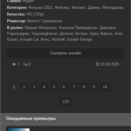
Страна:
Индия
Категории:
Фильмы 2022, Фильмы, Мюзикл, Драмы, Мелодрамы
Качество:
HD (720p)
Режиссер:
Винитх Сринивасан
В ролях:
Пранав Моханлал, Кальяни Приядаршан, Даршана
Раджендран, Vijayaraghavan, Джонни Энтони, Аджу Варгиз, Arun
Kurian, Aswath Lal, Annu, Abishek Joseph George
Смотреть онлайн
7
0
18.09.2025
1
2
3
4
5
6
7
8
9
10
...
225
Ожидаемые премьеры