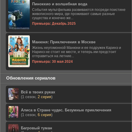
Пиноккио и волшебная вода
События мультфильма развиваются посреди поистине
живописного мира, где проживают самые разные
существа и конечно же...
Премьера: Декабрь 2025
Манюня: Приключения в Москве
Жизнь неугомонной Манюни и ее подружек Каринэ и
Наринэ не стоит не месте, и теперь им предстоит
отправиться на летние...
Премьера: 30 мая 2024
Обновления сериалов
Всё в твоих руках
(1 сезон,
2 серия
)
Алиса в Стране чудес. Безумные приключения
(1 сезон,
6 серия
)
Багровый туман