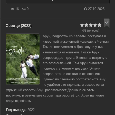
16
0
27.10.2025
Сердце (2022)
0/5 (голосов)
Арун, подросток из Кералы, поступает в
известный инженерный колледж в Ченнаи.
Там он влюбляется в Даршану, и у них
начинаются отношения. Позже Арун
сопровождает друга Энтони на встречу с
его возлюбленной. Там Арун пытается
поцеловать коллегу девушки Энтони,
соврав, что не состоит в отношениях.
Однако по стечению обстоятельств ему
не удаётся это сделать, и вскоре из-за
угрызений совести Арун рассказывает Даршане об этом
поступке, в результате ссоры пара расстаётся. Арун начинает
злоупотреблять...
Год выхода:
2022