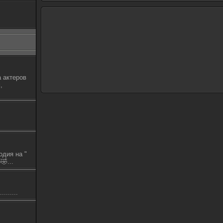
 актеров
,
одия на "
🤣...
.......