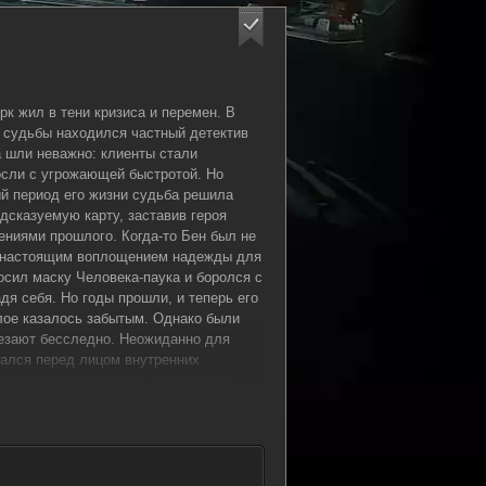
рк жил в тени кризиса и перемен. В
 судьбы находился частный детектив
 шли неважно: клиенты стали
осли с угрожающей быстротой. Но
й период его жизни судьба решила
дсказуемую карту, заставив героя
ениями прошлого. Когда-то Бен был не
а настоящим воплощением надежды для
осил маску Человека-паука и боролся с
дя себя. Но годы прошли, и теперь его
лое казалось забытым. Однако были
чезают бесследно. Неожиданно для
зался перед лицом внутренних
гое время оставались скрытыми в
аждый день становился для него
ветов на вопросы, которые он
Призраки прошлого возвращались,
о том, кто он есть на самом деле. Тем
овь оказался в опасности. Над