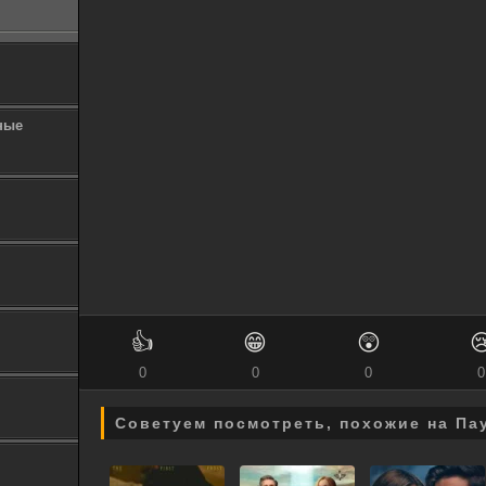
ные
👍
😁
😲

0
0
0
0
Советуем посмотреть, похожие на Па