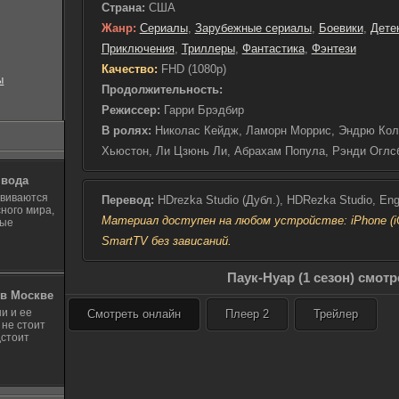
Страна:
США
мегаполисом нависла 
Жанр:
Сериалы
,
Зарубежные сериалы
,
Боевики
,
Дете
справиться. Бену пр
Приключения
,
Триллеры
,
Фантастика
оставаться в безопас
,
Фэнтези
Человека-паука, прин
Качество:
FHD (1080p)
ы
должен был принять, 
Продолжительность:
выживания города, но
Режиссер:
Гарри Брэдбир
Внутренняя борьба и 
В ролях:
Николас Кейдж, Ламорн Моррис, Эндрю Кол
взлететь на новые вы
возвращал себе утеря
Хьюстон, Ли Цзюнь Ли, Абрахам Попула, Рэнди Оглс
открывал свое истинн
 вода
утрачено в водоворот
звиваются
Перевод:
HDrezka Studio (Дубл.), HDRezka Studio, Eng
днем он все больше 
ного мира,
ему предначертано су
Материал доступен на любом устройстве: iPhone (iOS
ные
или способности, но 
SmartTV без зависаний.
трудные моменты.
Паук-Нуар (1 сезон) смот
в Москве
и и ее
Смотреть онлайн
Плеер 2
Трейлер
 не стоит
дстоит