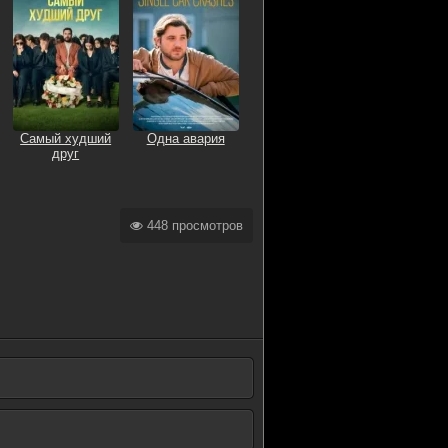
Самый худший
Одна авария
друг
448 просмотров