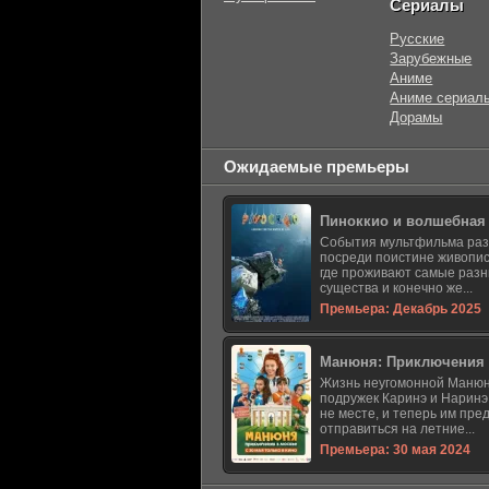
Сериалы
Русские
Зарубежные
Аниме
Аниме сериал
Дорамы
Ожидаемые премьеры
Пиноккио и волшебная
События мультфильма ра
посреди поистине живопис
где проживают самые раз
существа и конечно же...
Премьера: Декабрь 2025
Манюня: Приключения 
Жизнь неугомонной Манюн
подружек Каринэ и Наринэ
не месте, и теперь им пре
отправиться на летние...
Премьера: 30 мая 2024