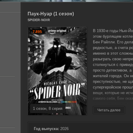
Паук-Нуар (1 сезон)
SPIDER-NOIR
В 1930-е годы Нью-Йо
7.895
этом бурлящем котле
Бен Райлли. Его дела
редкостью, а счета р
именно в этот сложны
разыграть свою непре
столкнуться с привид
просто детективом, 
жителей города. Он н
преступностью, не ща
супергеройское прош
вещи, которые не ис
самого себя, Бен ока
демонов, которые дол
1 сезон, 8 серия
глубинах его души. К
Читать далее
борьбой и поиском от
тщательно избегал. 
чтобы напомнить ему 
Год выпуска:
2026
временем Нью-Йорк вн