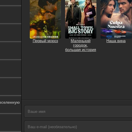
Первый мороз
Маленький
Наша вина
городок,
большая история
 вселенную