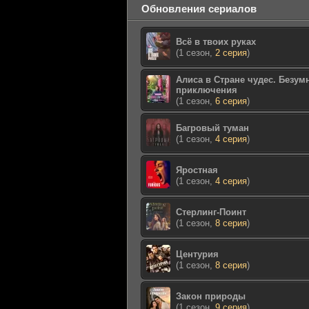
Обновления сериалов
Всё в твоих руках
(1 сезон,
2 серия
)
Алиса в Стране чудес. Безум
приключения
(1 сезон,
6 серия
)
Багровый туман
(1 сезон,
4 серия
)
Яростная
(1 сезон,
4 серия
)
Стерлинг-Поинт
(1 сезон,
8 серия
)
Центурия
(1 сезон,
8 серия
)
Закон природы
(1 сезон,
9 серия
)