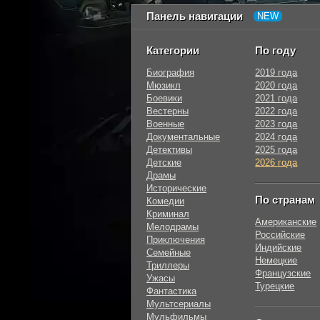
Панель навигации
Категории
По году
Биография
2019 года
Мюзикл
2020 года
Боевики
2021 года
Вестерны
2022 года
Военные
2023 года
Документальные
2024 года
Детективы
2025 года
Детские
2026 года
Драмы
Исторические
По странам
Комедии
Криминал
Американские
Мелодрамы
Российские
Приключения
Индийские
Семейные
Немецкие
Триллеры
Французские
Ужасы
Турецкие
Фантастика
Мультсериалы
Мульфильмы