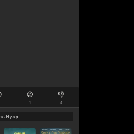

😡
👎
1
4
ук-Нуар