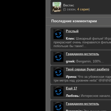
Вестис
(1 сезон,
4 серия
)
Последние комментарии
Рослый
Клин:
Шикарный фильм! Игра
прекрасная! очень понравился фильм
побольше бы таких!...
Гражданин-мститель
greek:
Bengamin, 100%...
Твоё сердце будет разбито
Ирина:
Что за убожеская пар
три метра над уровнем неба" 🤣🤣🤣🤣
Ещё 17
Любовь:
Интересное начало...
Гражданин-мститель