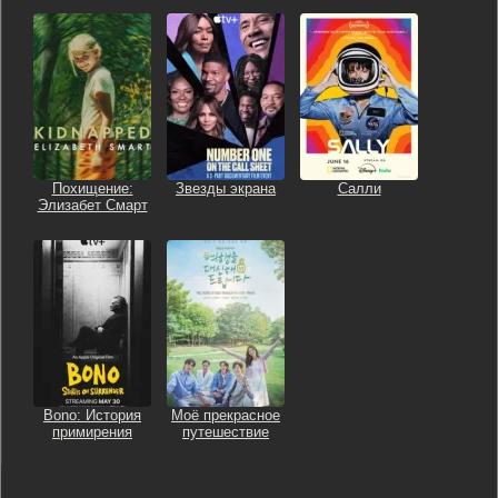
Похищение:
Звезды экрана
Салли
Элизабет Смарт
Bono: История
Моё прекрасное
примирения
путешествие