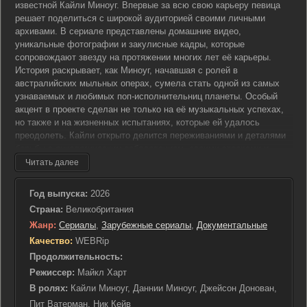
известной Кайли Миноуг. Впервые за всю свою карьеру певица
решает поделиться с широкой аудиторией своими личными
архивами. В сериале представлены домашние видео,
уникальные фотографии и закулисные кадры, которые
сопровождают звезду на протяжении многих лет её карьеры.
История раскрывает, как Миноуг, начавшая с ролей в
австралийских мыльных операх, сумела стать одной из самых
узнаваемых и любимых поп-исполнительниц планеты. Особый
акцент в проекте сделан не только на её музыкальных успехах,
но также и на жизненных испытаниях, которые ей удалось
преодолеть. Кайли открыто делится переживаниями и деталями
борьбы с онкологическим заболеванием, своими страхами и
эмоциональными потрясениями. Она рассказывает о той
Читать далее
огромной поддержке, которую получала от близких людей на
всём пути. История Кайли Миноуг преподносится как искренний
Год выпуска:
2026
автобиографический рассказ, в котором нашлось место как для
Страна:
Великобритания
безусловной славы и внутренней силы, так и для личных потерь.
Жанр:
Сериалы
,
Зарубежные сериалы
,
Документальные
Проект подчёркивает её способность не сдаваться и продолжать
двигаться вперёд, несмотря на все трудности. Зрителям
Качество:
WEBRip
предлагается глубоко прочувствовать, как важны и неотъемлемы
Продолжительность:
в жизни звезды такие качества, как стойкость и вера в себя.
Режиссер:
Майкл Харт
В ролях:
Кайли Миноуг, Даннии Миноуг, Джейсон Донован,
Пит Ватерман, Ник Кейв