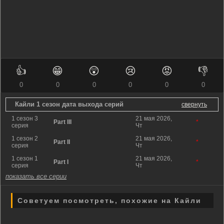
👍
😁
😲
😢
😡
👎
0
0
0
0
0
0
Кайли 1 сезон дата выхода серий
свернуть
1 сезон 3
21 мая 2026,
Part III
*
серия
Чт
1 сезон 2
21 мая 2026,
Part II
*
серия
Чт
1 сезон 1
21 мая 2026,
Part I
*
серия
Чт
показать все серии
Советуем посмотреть, похожие на Кайли