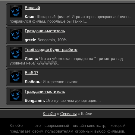
Рослый
Клин:
Шикарный фильм! Игра актеров прекрасная! очень
понравился фильм, побольше бы таких!...
Гражданин-мститель
greek:
Bengamin, 100%...
Твоё сердце будет разбито
Ирина:
Что за убожеская пародия на " три метра над
уровнем неба" 🤣🤣🤣🤣🤣...
Ещё 17
Любовь:
Интересное начало..........
Гражданин-мститель
Bengamin:
Это лучше чем депортация....
KinoGo
»
Сериалы
» Кайли
KinoGo — это современный онлайн-кинотеатр, который
предлагает своим пользователям огромный выбор фильмов,