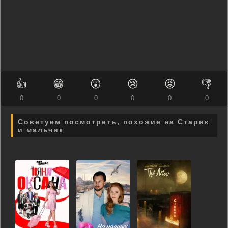
👍
😁
😲
😢
😡
👎
0
0
0
0
0
0
Советуем посмотреть, похожие на Старик
и мальчик