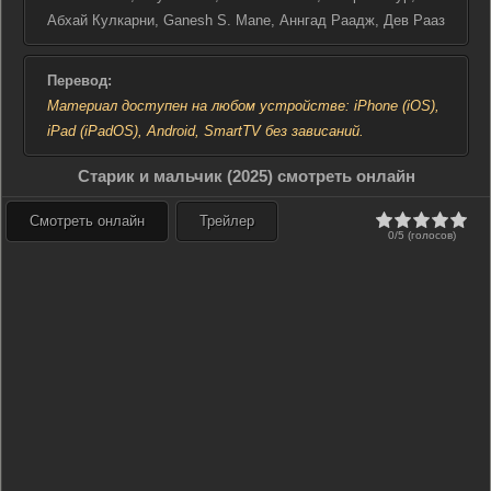
Но для Каалидхара каждый новый день на свободе с Баллу
Абхай Кулкарни, Ganesh S. Mane, Аннгад Раадж, Дев Рааз
приносит моменты, которые он не променяет ни на какие
обещания прошлого.
Перевод:
Материал доступен на любом устройстве: iPhone (iOS),
iPad (iPadOS), Android, SmartTV без зависаний.
Старик и мальчик (2025) смотреть онлайн
Смотреть онлайн
Трейлер
0/5 (голосов)