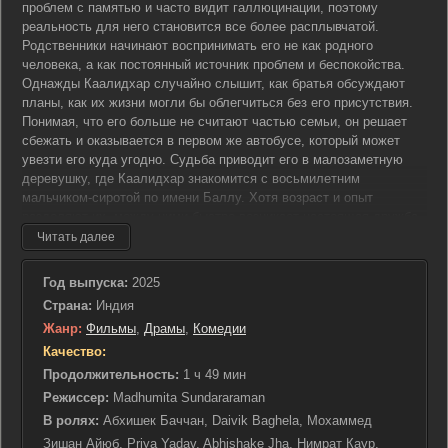
проблем с памятью и часто видит галлюцинации, поэтому
реальность для него становится все более расплывчатой.
Родственники начинают воспринимать его не как родного
человека, а как постоянный источник проблем и беспокойства.
Однажды Каалидхар случайно слышит, как братья обсуждают
планы, как их жизни могли бы облегчиться без его присутствия.
Понимая, что его больше не считают частью семьи, он решает
сбежать и оказывается в первом же автобусе, который может
увезти его куда угодно. Судьба приводит его в малозаметную
деревушку, где Каалидхар знакомится с восьмилетним
мальчиком-сиротой по имени Баллу. Хотя возраст и опыт
разделяют их, между ними быстро возникает настоящая дружба.
Баллу, обладая природной смекалкой и неиссякаемым
Читать далее
оптимизмом, становится своеобразным проводником для
Каалидхара в этом новом мире. Мальчик открывает мужчине
Год выпуска:
2025
глаза на простые радости жизни, помогая вновь ощутить вкус
Страна:
Индия
счастья. Вместе они начинают странствовать, надеясь найти
Жанр:
Фильмы
,
Драмы
,
Комедии
свое место в этом мире, где никто не будет лишним. Тем
временем семья Каалидхара, осознав его исчезновение,
Качество:
неожиданно начинает его поиски, но ими движет уже не страх и
Продолжительность:
1 ч 49 мин
беспокойство, а совершенно иные мотивы. Возможно, они поняли
Режиссер:
Madhumita Sundararaman
что-то важное, или в их жизни произошло что-то такое, что
В ролях:
Абхишек Баччан, Daivik Baghela, Мохаммед
заставило их пересмотреть отношение к своему старшему брату.
Зишан Айюб, Priya Yadav, Abhishake Jha, Нимрат Каур,
Какими были их истинные намерения — только время покажет.