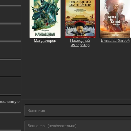
Мандалорец
Последний
Битва за битвой
император
 вселенную