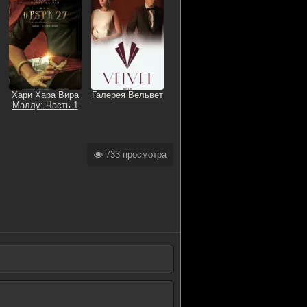
Хари Хара Вира
Галерея Вельвет
Маллу: Часть 1
733 просмотра