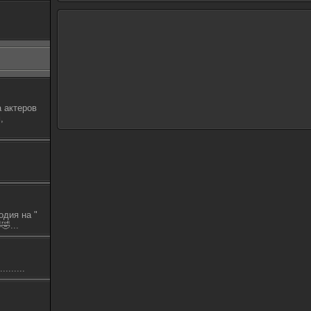
 актеров
,
одия на "
🤣...
.......