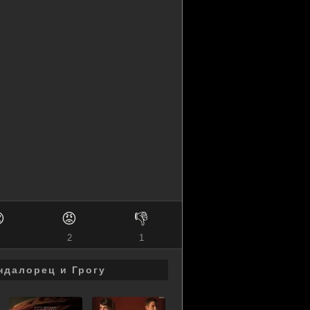
актики.

😡
👎
2
1
ндалорец и Грогу