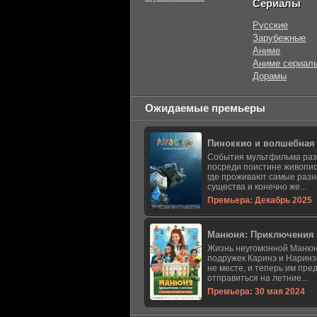
Сериалы
Русские
Зарубежные
Аниме
Аниме сериал
Дорамы
Ожидаемые премьеры
Пиноккио и волшебная
События мультфильма ра
посреди поистине живопис
где проживают самые раз
существа и конечно же...
Премьера: Декабрь 2025
Манюня: Приключения 
Жизнь неугомонной Манюн
подружек Каринэ и Наринэ
не месте, и теперь им пре
отправиться на летние...
Премьера: 30 мая 2024