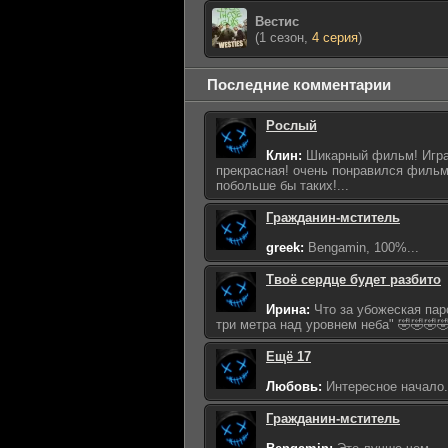
Вестис
(1 сезон,
4 серия
)
Последние комментарии
Рослый
Клин:
Шикарный фильм! Игра
прекрасная! очень понравился фильм
побольше бы таких!...
Гражданин-мститель
greek:
Bengamin, 100%...
Твоё сердце будет разбито
Ирина:
Что за убожеская пар
три метра над уровнем неба" 🤣🤣🤣🤣
Ещё 17
Любовь:
Интересное начало...
Гражданин-мститель