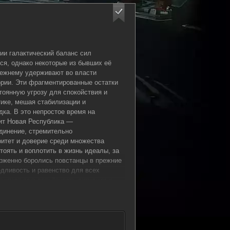
ии галактический баланс сил
ся, однако некоторые из бывших её
режнему удерживают во власти
рии. Эти фрагментированные остатки
оянную угрозу для спокойствия и
тике, мешая стабилизации и
ка. В это непростое время на
ит Новая Республика —
инение, стремительно
итет и доверие среди множества
тоять и воплотить в жизнь идеалы, за
рженно боролись повстанцы в прежние
едливость и равенство для всех
онимая всю серьёзность ситуации и
ельных действий, лидеры Новой
рибегнуть к помощи опытных и
Среди них особое место занимает
Дин Джарин, человек чести и
о уровня, известный своей