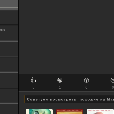
процветания всей гал
ные
👍
😁
😲

5
1
0
0
Советуем посмотреть, похожие на Ма