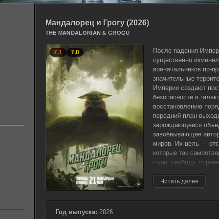
Мандалорец и Грогу (2026)
THE MANDALORIAN & GROGU
После падения Импер
7.1
7.0
существенно изменил
военачальников по-п
значительные террито
Империи создают пост
безопасности в галак
восстановлению поряд
передний план выход
зарождающееся объед
завоёвывающее автор
миров. Их цель — отс
которые так самоотве
годы: свободу, справ
разумных существ. П
необходимость решит
Читать далее
Республики решают п
проверенных бойцов. 
мандалорец по имени 
Год выпуска:
2026
профессионал высоког