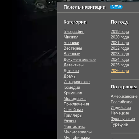
Панель навигации
Категории
По году
Биография
2019 года
Мюзикл
2020 года
Боевики
2021 года
Вестерны
2022 года
Военные
2023 года
Документальные
2024 года
Детективы
2025 года
Детские
2026 года
Драмы
Исторические
По странам
Комедии
Криминал
Американские
Мелодрамы
Российские
Приключения
Индийские
Семейные
Немецкие
Триллеры
Французские
Ужасы
Турецкие
Фантастика
Мультсериалы
Мульфильмы