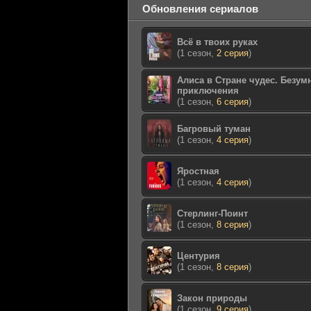
Обновления сериалов
Всё в твоих руках
(1 сезон,
2 серия
)
Алиса в Стране чудес. Безум
приключения
(1 сезон,
6 серия
)
Багровый туман
(1 сезон,
4 серия
)
Яростная
(1 сезон,
4 серия
)
Стерлинг-Поинт
(1 сезон,
8 серия
)
Центурия
(1 сезон,
8 серия
)
Закон природы
(1 сезон,
9 серия
)