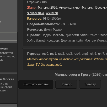
Страна:
США
безупречной репутаци
Жанр:
Фильмы 2026
,
Американские
,
Фильмы
,
Боевик
мастерство и навыки 
Фантастика
,
Фэнтези
эффективность в сам
Вместе с Дином следу
Качество:
FHD (1080p)
ы
талантливый Грогу. 
Продолжительность:
2 ч 12 мин
уникальными способно
Режиссер:
Джон Фавро
среди союзников, но 
В ролях:
Педро Паскаль, Джереми Аллен Уайт, Стиве
невероятен, и именно
обучение, видя в нём 
Уэйн, Латиф Кроудер, Джонатан Койн, Мэттью Уиллиг
способного повлиять 
 вода
Получив от Новой Рес
звиваются
Перевод:
rus0, rus1, rus2, rus3, rus4, eng5, ukr6, ukr7,
отправляется на выпо
ного мира,
может зависеть не то
Материал доступен на любом устройстве: iPhone (iOS
ные
судьба всей галактик
SmartTV без зависаний.
ждут не только сраже
важные открытия, свя
Мандалорец и Грогу (2026) с
ответственности. Каж
в Москве
может иметь долгосро
и и ее
Смотреть онлайн
Плеер 2
Трейлер
не дремлют и готовы 
 не стоит
влияния, Дин и Грогу
дстоит
сломить дух тех, кто 
полны решимости сдел
справедливости и вза