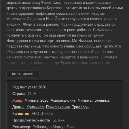
морской пехотинец Фрэнк Касл, известный в криминальных
кругах под прозвищем Каратель, отомстил за гибель своей семьи
и ликвидировал мафиозное семейство Ньюччи, квартал
Маленькая Сицилия в Нью-Йорке погрузился в пучину хаоса и
анархии. Живя в этом районе, Фрэнк продолжает страдать от
посттравматического стрессового расстройства. Собираясь
покончить с жизнью, он оказывается на грани отчаяния.
Неожиданно с ним выходит на связь Ма Ньюччи, выжившая
представительница мафиозного клана. Она сообщает Каслу, что
объявила награду за его голову, и в назначенный час на него
начнется охота всех местных бандитов и наемников. Ситуация
накаляется до предела, когда Фрэнк оказывается в центре
внимания преступного мира и становится целью для каждого, кто
желает заработать на его поимке. В этот напряженный момент
Читать далее
Каратель должен решить, как действовать дальше: опустить
руки и поддаться судьбе или же снова сразиться с теми, кто
Год выпуска:
2026
посягнул на его жизнь, используя все свои навыки и силы для
Страна:
США
выживания. Внутренняя борьба, терзающая его из-за пережитых
Жанр:
Фильмы 2026
,
Американские
,
Фильмы
,
Боевики
,
потерь, оборачивается жестокой реальностью, и Фрэнк понимает,
что единственное, что ему остается — это стоять до конца и не
Драмы
,
Криминал
,
Приключения
,
Триллеры
уступать врагам. Каждое решение становится вопросом жизни и
Качество:
FHD (1080p)
смерти, и единственный путь, который он видит перед собой —
Продолжительность:
51 мин
это снова вступить на тропу войны, где против него весь теневой
Режиссер:
Рейнальдо Маркус Грин
мир Нью-Йорка.