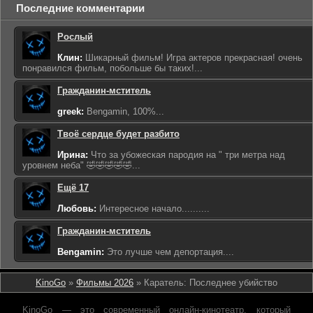
Последние комментарии
Рослый
Клин:
Шикарный фильм! Игра актеров прекрасная! очень
понравился фильм, побольше бы таких!...
Гражданин-мститель
greek:
Bengamin, 100%...
Твоё сердце будет разбито
Ирина:
Что за убожеская пародия на " три метра над
уровнем неба" 🤣🤣🤣🤣🤣...
Ещё 17
Любовь:
Интересное начало..........
Гражданин-мститель
Bengamin:
Это лучше чем депортация....
KinoGo
»
Фильмы 2026
» Каратель: Последнее убийство
KinoGo — это современный онлайн-кинотеатр, который