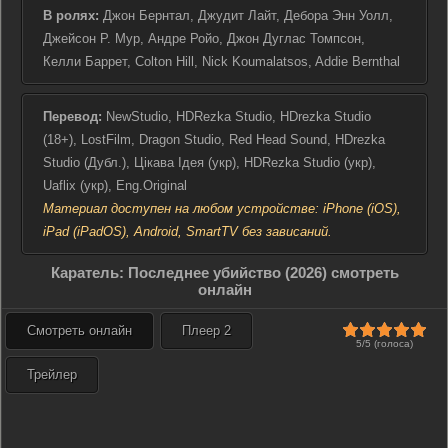
В ролях:
Джон Бернтал, Джудит Лайт, Дебора Энн Уолл,
Джейсон Р. Мур, Андре Ройо, Джон Дуглас Томпсон,
Келли Баррет, Colton Hill, Nick Koumalatsos, Addie Bernthal
Перевод:
NewStudio, HDRezka Studio, HDrezka Studio
(18+), LostFilm, Dragon Studio, Red Head Sound, HDrezka
Studio (Дубл.), Цікава Ідея (укр), HDRezka Studio (укр),
Uaflix (укр), Eng.Original
Материал доступен на любом устройстве: iPhone (iOS),
iPad (iPadOS), Android, SmartTV без зависаний.
Каратель: Последнее убийство (2026) смотреть
онлайн
Смотреть онлайн
Плеер 2
5/5 (голоса)
Трейлер