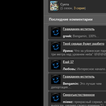
Суета
(1 сезон,
3 серия
)
Последние комментарии
Гражданин-мститель
greek:
Bengamin, 100%...
Твоё сердце будет разбито
Ирина:
Что за убожеская пар
три метра над уровнем неба" 🤣🤣🤣🤣
Ещё 17
Любовь:
Интересное начало...
Гражданин-мститель
Bengamin:
Это лучше чем
депортация....
Сверхъестественное
miewz:
прекрасный сериал, н
выросла, шедевр своего времени 💘..