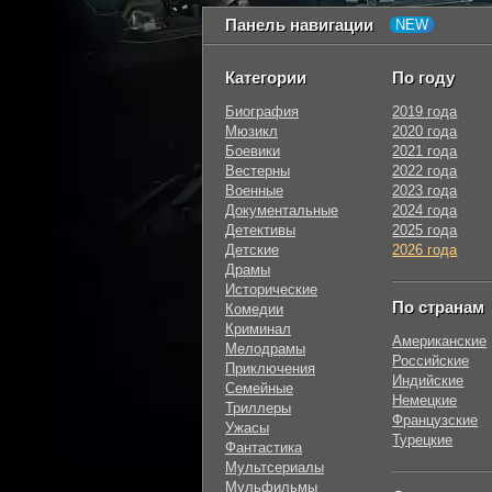
Панель навигации
Категории
По году
Биография
2019 года
Мюзикл
2020 года
Боевики
2021 года
Вестерны
2022 года
Военные
2023 года
Документальные
2024 года
Детективы
2025 года
Детские
2026 года
Драмы
Исторические
По странам
Комедии
Криминал
Американские
Мелодрамы
Российские
Приключения
Индийские
Семейные
Немецкие
Триллеры
Французские
Ужасы
Турецкие
Фантастика
Мультсериалы
Мульфильмы