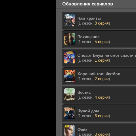
Обновления сериалов
Нам кранты
(1 сезон,
8 серия
)
Похищение
(1 сезон,
5 серия
)
Стюарт Блум не смог спасти
(1 сезон,
1 серия
)
Хороший гол: Футбол
(1 сезон,
2 серия
)
Вестис
(1 сезон,
4 серия
)
Чужой дом
(1 сезон,
6 серия
)
Фейк
(1 сезон,
3 серия
)