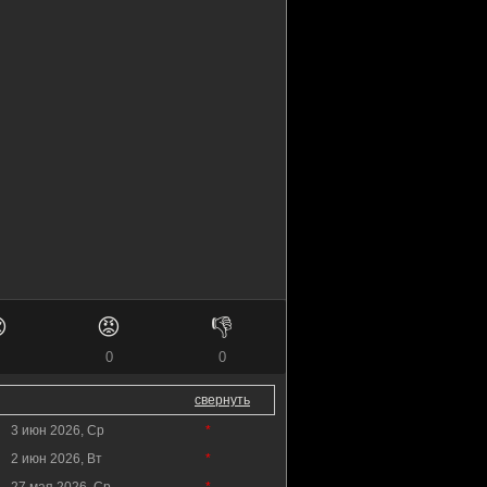

😡
👎
0
0
свернуть
3 июн 2026, Ср
*
2 июн 2026, Вт
*