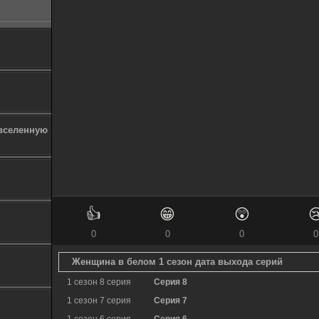
 вселенную
👍
😁
😲

0
0
0
0
Женщина в белом 1 сезон дата выхода серий
1 сезон 8 серия
Серия 8
1 сезон 7 серия
Серия 7