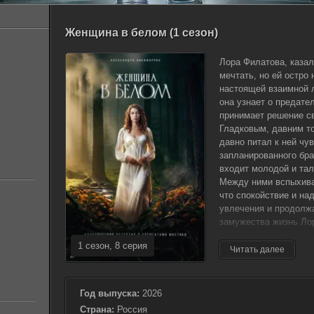
Женщина в белом (1 сезон)
Лора Филатова, казал
мечтать, но ей остро
настоящей взаимной л
она узнает о предател
принимает решение с
Гладковым, давним то
давно питал к ней чу
запланированного бра
входит молодой и та
Между ними вспыхивае
что спокойствие и н
увлечения и продолжа
замужества жизнь Лор
пугающие очертания. 
1 сезон, 8 серия
события, одно из кот
Читать далее
в белом, внешне силь
начинает догадыватьс
замысловато сплетённ
Год выпуска:
2026
всю опасность своего
Страна:
Россия