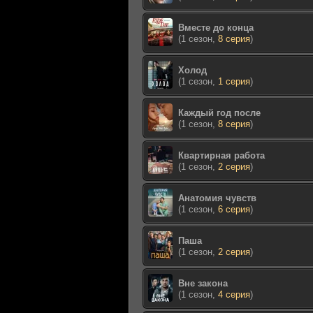
Вместе до конца
(1 сезон,
8 серия
)
Холод
(1 сезон,
1 серия
)
Каждый год после
(1 сезон,
8 серия
)
Квартирная работа
(1 сезон,
2 серия
)
Анатомия чувств
(1 сезон,
6 серия
)
Паша
(1 сезон,
2 серия
)
Вне закона
(1 сезон,
4 серия
)