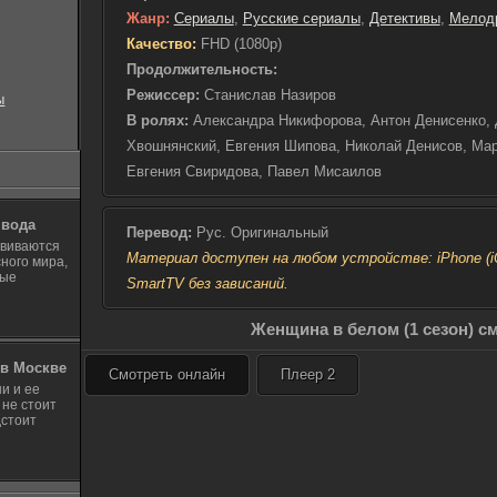
ждать неоткуда — ник
Жанр:
Сериалы
,
Русские сериалы
,
Детективы
,
Мелод
слова всерьёз. Единс
Качество:
FHD (1080p)
становится Андрей. О
страхи, но и способе
Продолжительность:
обманов, окружающих
Режиссер:
Станислав Назиров
ы
испытаний, Андрей вы
В ролях:
Александра Никифорова, Антон Денисенко, 
любимой женщине над
Хвошнянский, Евгения Шипова, Николай Денисов, Ма
чувства становятся т
смогут строить общее
Евгения Свиридова, Павел Мисаилов
 вода
Перевод:
Рус. Оригинальный
звиваются
Материал доступен на любом устройстве: iPhone (iOS
ного мира,
ные
SmartTV без зависаний.
Женщина в белом (1 сезон) с
в Москве
Смотреть онлайн
Плеер 2
и и ее
 не стоит
дстоит