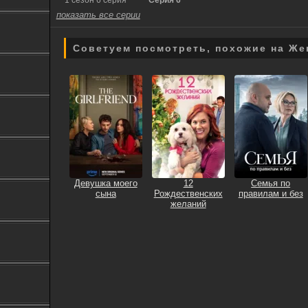
1 сезон 6 серия
Серия 6
показать все серии
Советуем посмотреть, похожие на Же
Девушка моего
12
Семья по
сына
Рождественских
правилам и без
желаний