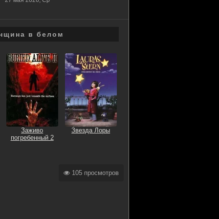
27 мая 2026, Ср
*
нщина в белом
Заживо
Звезда Лоры
погребенный 2
105 просмотров