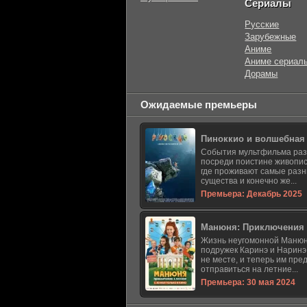
Сериалы
Русские
Зарубежные
Аниме
Аниме сериал
Дорамы
Ожидаемые премьеры
Пиноккио и волшебная
События мультфильма ра
посреди поистине живопис
где проживают самые раз
существа и конечно же...
Премьера: Декабрь 2025
Манюня: Приключения 
Жизнь неугомонной Манюн
подружек Каринэ и Наринэ
не месте, и теперь им пре
отправиться на летние...
Премьера: 30 мая 2024