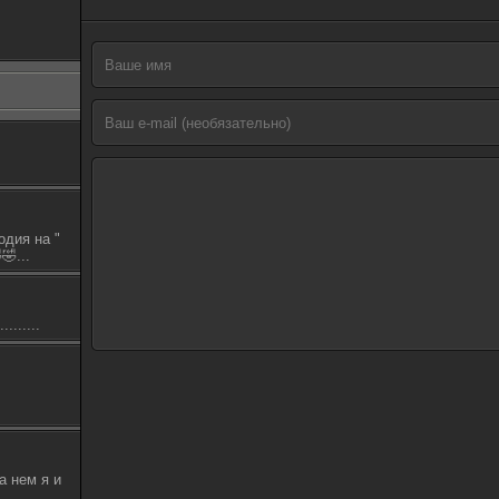
одия на "
🤣...
.......
а нем я и
.