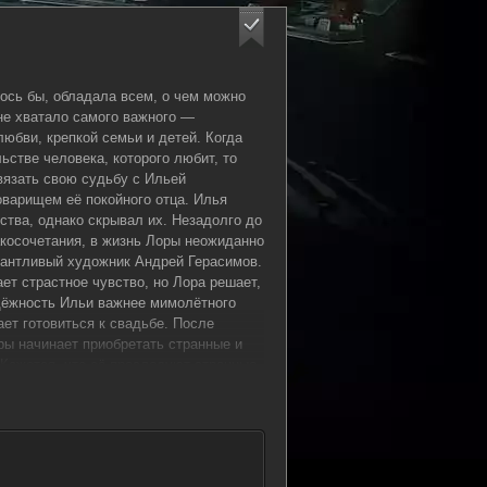
ось бы, обладала всем, о чем можно
 не хватало самого важного —
юбви, крепкой семьи и детей. Когда
ьстве человека, которого любит, то
вязать свою судьбу с Ильей
варищем её покойного отца. Илья
вства, однако скрывал их. Незадолго до
косочетания, в жизнь Лоры неожиданно
лантливый художник Андрей Герасимов.
т страстное чувство, но Лора решает,
адёжность Ильи важнее мимолётного
ет готовиться к свадьбе. После
ы начинает приобретать странные и
Кажется, что её преследуют странные
орых — встреча с загадочной женщиной
но похожей на Лору. Постепенно Лора
я, что её жизнь оказалась в ловушке,
ой чужой волей. Когда она осознаёт
 положения, оказывается, что помощи