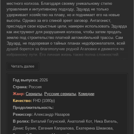
местного колхоза. Благодаря своему уникальному стилю
управления и интуитивному подходу, Эдуард не только
удерживает хозяйство на плаву, но и поднимает его на новые
высоты. Однако за его спиной зреет заговор. Антагонист,
преследуя свои корыстные цели, намерен использовать Эдуарда
как инструмент для разрушения колхоза, чтобы затем продать
землю под строительство платной автомобильной трассы. Сам
Эдуард, не подозревая о тайных планах недоброжелателя, всей
душой борется за благополучие родной Агаповки и движется по
избранному пути. Его личная жизнь также полна сложностей:
сердце Эдуарда разрывается между вниманием двух женщин. С
одной стороны — соседка Верка, преданная и знающая все
Читать далее
тонкости деревенской жизни, с другой — городская красавица
Даша, чьи взгляды и обаяние пленяют его. Между ними
Год выпуска:
2026
разворачивается негласное соперничество за право быть рядом с
Страна:
Россия
Эдуардом. Тем временем сам он пытается разобраться в своих
Жанр:
Сериалы
,
Русские сериалы
,
Комедии
чувствах, найти баланс между личной жизнью и обязанностями
главы колхоза, не подозревая, какие испытания готовит ему
Качество:
FHD (1080p)
судьба.
Продолжительность:
Режиссер:
Александр Назаров
В ролях:
Виталий Гогунский, Анатолий Кот, Ника Вигель,
Денис Бузин, Евгения Капралова, Екатерина Шмакова,