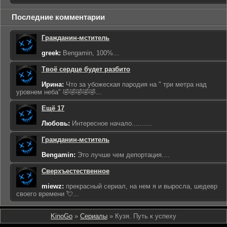
Последние комментарии
Гражданин-мститель
greek:
Bengamin, 100%...
Твоё сердце будет разбито
Ирина:
Что за убожеская пародия на " три метра над
уровнем неба" 🤣🤣🤣🤣🤣...
Ещё 17
Любовь:
Интересное начало..........
Гражданин-мститель
Bengamin:
Это лучше чем депортация....
Сверхъестественное
miewz:
прекрасный сериал, на нем я и выросла, шедевр
своего времени 💘...
KinoGo
»
Сериалы
» Кузя. Путь к успеху