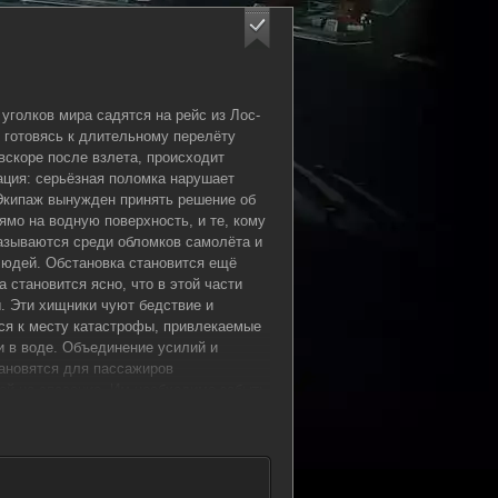
уголков мира садятся на рейс из Лос-
 готовясь к длительному перелёту
 вскоре после взлета, происходит
ация: серьёзная поломка нарушает
Экипаж вынужден принять решение об
ямо на водную поверхность, и те, кому
азываются среди обломков самолёта и
людей. Обстановка становится ещё
 становится ясно, что в этой части
. Эти хищники чуют бедствие и
ся к месту катастрофы, привлекаемые
 в воде. Объединение усилий и
тановятся для пассажиров
ой на спасение. Им необходимо забыть
сосредоточиться на выживании. В
юбой неверный шаг может оказаться
 понимают, что время работает против
оявить смекалку и решимость, чтобы
ния и реализовать его, пока морские