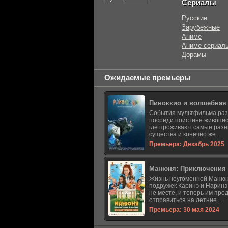
Сериалы
Русские
Зарубежные
Аниме
Аниме сериал
Дорамы
Ожидаемые премьеры
Пиноккио и волшебная
События мультфильма ра
посреди поистине живопис
где проживают самые раз
существа и конечно же...
Премьера: Декабрь 2025
Манюня: Приключения 
Жизнь неугомонной Манюн
подружек Каринэ и Наринэ
не месте, и теперь им пре
отправиться на летние...
Премьера: 30 мая 2024