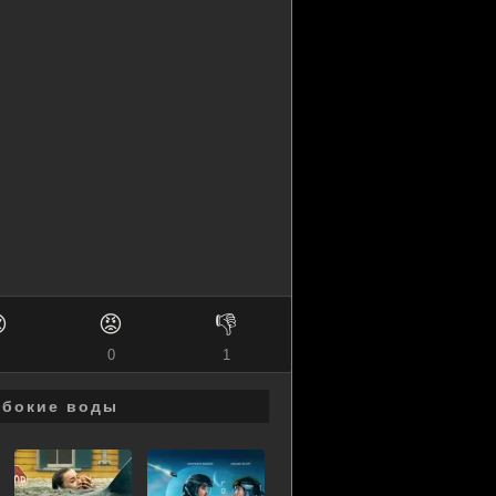

😡
👎
0
1
убокие воды