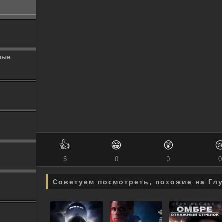
ные
👍
😁
😲

5
0
0
0
Советуем посмотреть, похожие на Гл