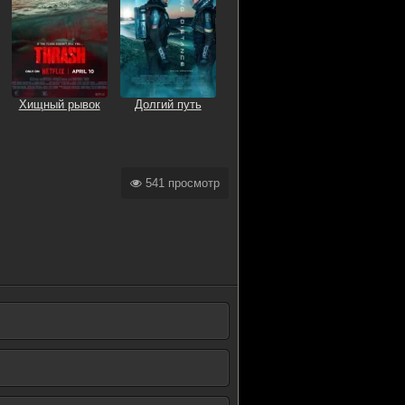
Хищный рывок
Долгий путь
541 просмотр