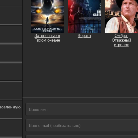
Затерянные в
Ворота
Омбре:
Тихом океане
Отважный
стрелок
 вселенную