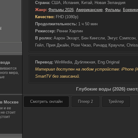
Страна:
США, Испания, Китай, Новая Зеландия
хищники всё ближе по
Жанр:
Фильмы 2026
,
Американские
,
Фильмы
,
Боевик
начинают осознавать,
Качество:
FHD (1080p)
только сообща, объед
Каждое мгновение ста
Продолжительность:
1 ч 50 мин
ы
отважные и решительн
Режиссер:
Ренни Харлин
неминуемой опасност
В ролях:
Аарон Экхарт, Бен Кингсли, Энгус Сэмпсон,
свои страхи и выбрат
Гейл, Прия Джайн, Рози Чжао, Ричард Краучли, Chriss
как акулы доберутся 
драматичное испытани
прочность для каждог
Перевод:
WinMedia, Дубляжная, Eng.Original
 вода
звиваются
Материал доступен на любом устройстве: iPhone (iOS
ного мира,
SmartTV без зависаний.
ные
Глубокие воды (2026) смо
Смотреть онлайн
Плеер 2
Трейлер
в Москве
и и ее
 не стоит
дстоит