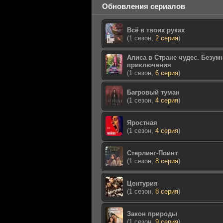
Обновления сериалов
Всё в твоих руках
(1 сезон,
2 серия
)
Алиса в Стране чудес. Безум
приключения
(1 сезон,
6 серия
)
Багровый туман
(1 сезон,
4 серия
)
Яростная
(1 сезон,
4 серия
)
Стерлинг-Поинт
(1 сезон,
8 серия
)
Центурия
(1 сезон,
8 серия
)
Закон природы
(1 сезон,
9 серия
)