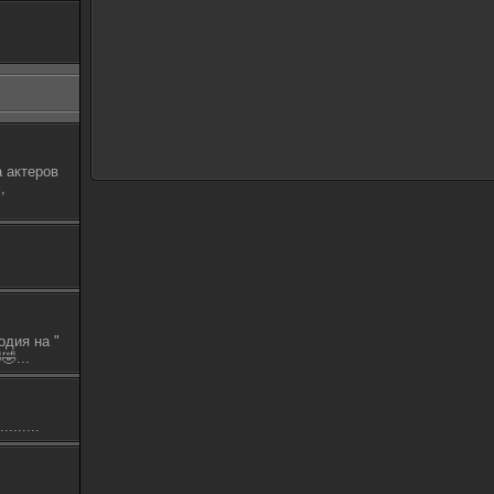
 актеров
,
одия на "
🤣...
.......