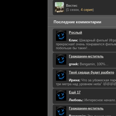
Вестис
(1 сезон,
4 серия
)
Последние комментарии
Рослый
Клин:
Шикарный фильм! Игра
прекрасная! очень понравился фильм
побольше бы таких!...
Гражданин-мститель
greek:
Bengamin, 100%...
Твоё сердце будет разбито
Ирина:
Что за убожеская пар
три метра над уровнем неба" 🤣🤣🤣🤣
Ещё 17
Любовь:
Интересное начало...
Гражданин-мститель