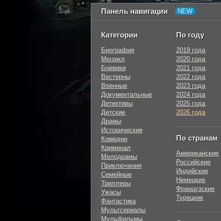
Панель навигации
Категории
По году
Биография
2019 года
Мюзикл
2020 года
Боевики
2021 года
Вестерны
2022 года
Военные
2023 года
Документальные
2024 года
Детективы
2025 года
Детские
2026 года
Драмы
Исторические
По странам
Комедии
Криминал
Американские
Мелодрамы
Российские
Приключения
Индийские
Семейные
Немецкие
Триллеры
Французские
Ужасы
Турецкие
Фантастика
Мультсериалы
Мульфильмы