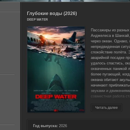
Глубокие воды (2026)
DEEP WATER
Пассажиры из разных 
Анджелеса в Шанхай,
через океан. Однако,
непредвиденная ситу
спокойствие полёта. 
аварийной посадке пр
удалось спастись, ок
охваченных паникой 
более пугающей, когда
океана обитают акулы
начинают приближать
звуками и движениями
совместная работа с
единственной надежд
о своих различиях и 
Читать далее
водной стихии, где л
последним, пассажиры
них. Им предстоит пр
Год выпуска:
2026
придумать план спасе