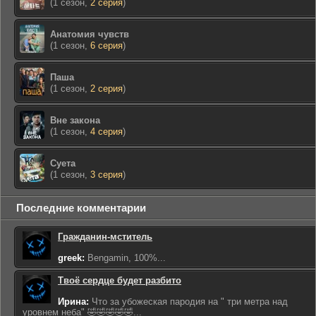
(1 сезон,
2 серия
)
Анатомия чувств
(1 сезон,
6 серия
)
Паша
(1 сезон,
2 серия
)
Вне закона
(1 сезон,
4 серия
)
Суета
(1 сезон,
3 серия
)
Последние комментарии
Гражданин-мститель
greek:
Bengamin, 100%...
Твоё сердце будет разбито
Ирина:
Что за убожеская пародия на " три метра над
уровнем неба" 🤣🤣🤣🤣🤣...