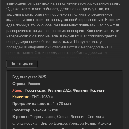
вынуждены отправиться на выполнение этой рискованной затеи.
Однако, как это часто бывает, дела не всегда идут так, как
задумывалось. Братьям поручено выполнить определенное
задание, и они готовятся к нему со всей серьезностью. Впрочем,
едва покинув точку сбора, они начинают понимать, что события
разворачиваются далеко не по их сценарию. Все начинает идти
наперекосяк с самого начала. Каждый их шаг сопровождается
непредвиденными обстоятельствами. На пути к месту
проведения операции они сталкиваются с непреодолимыми
препятствиями. Это и неожиданные пробки на дорогах, и
неполадки с автомобилем, которые никто не смог бы
предугадать. Несмотря на все эти трудности, братья не теряют
Читать далее
оптимизма, пытаясь найти выход из сложившейся ситуации. В их
план начинают вмешиваться различные случайности и нелепые
Год выпуска:
2025
события. Они стараются действовать по инструкции Михалыча,
Страна:
Россия
но обстоятельства оказываются сильнее их усилий. Каждый
Жанр:
Российские
,
Фильмы 2025
,
Фильмы
,
Комедии
новый поворот событий только усложняет и без того непростую
задачу. И вот, когда кажется, что хуже уже быть не может,
Качество:
FHD (1080p)
неожиданно в дело вступает третья сила — появление другого
Продолжительность:
1 ч 20 мин
криминального элемента, который также претендует на свою
Режиссер:
Максим Зыков
долю. Теперь братьям приходится не только справляться с
В ролях:
Фёдор Лавров, Степан Девонин, Светлана
собственными ошибками, но и искать способ уладить конфликт с
Степанковская, Виктор Бычков, Алексей Розин, Максим
конкурентами. Ситуация накаляется до предела, когда они