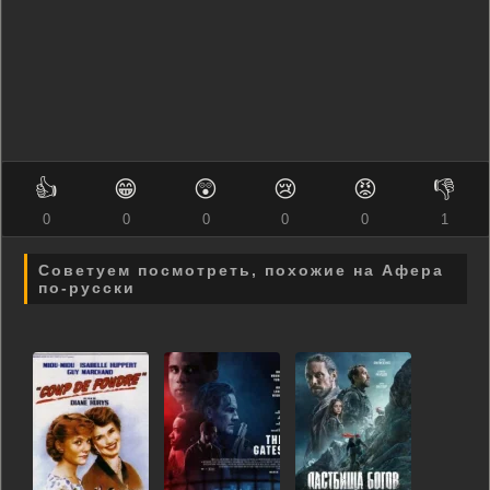
👍
😁
😲
😢
😡
👎
0
0
0
0
0
1
Советуем посмотреть, похожие на Афера
по-русски