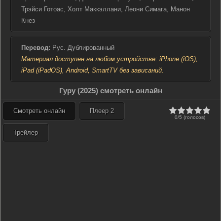
победе. Только время покажет, сможет ли Матье Вассер, кумир
Трэйси Готоас, Холт Маккэллани, Леони Симага, Манон
миллионов, выйти из этой схватки без потерь и продолжить
Кнез
вдохновлять своих последователей.
Перевод:
Рус. Дублированный
Материал доступен на любом устройстве: iPhone (iOS),
iPad (iPadOS), Android, SmartTV без зависаний.
Гуру (2025) смотреть онлайн
Смотреть онлайн
Плеер 2
0/5 (голосов)
Трейлер