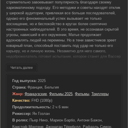
стремительно завоевывает популярность благодаря своему
харизматичному подходу. Его методики и советы находят отклик
у широкой аудитории, привлекая все больше последователей,
однако его феноменальный успех вызывает не только
восхищение, но и беспокойство в кругах более скептично
настроенных наблюдателей. В это время, не осознавая скрытой
угрозы, нависшей в его окружении, Матье продолжает
вдохновлять людей на перемены. Но в тени завистников зреет
коварный план, способный поставить под удар не только его
карьеру, но и личную жизнь. Незаметно для него самого,
недоброжелатель готовит испытание, которое станет для Вассер
настоящим вызовом, проверяя силу его убеждений и стойкость
характера. Теперь перед популярным коучем стоит сложная
Читать далее
задача — не просто сохранить свое положение и добрую
репутацию, но и одержать победу в самом напряженном и
Год выпуска:
2025
рискованном противостоянии в своей жизни. Но неизвестен
Страна:
Франция, Бельгия
результат этого испытания: удастся ли Матье преодолеть все
Жанр:
Французские
,
Фильмы 2025
,
Фильмы
,
Триллеры
трудности, сохранить свои идеалы и выйти из ситуации еще
более уверенным в себе лидером, или же эта опасная игра
Качество:
FHD (1080p)
навсегда изменит его жизнь и представления о мире? На фоне
Продолжительность:
2 ч 6 мин
этого драматичного столкновения разворачивается история о
Режиссер:
Ян Гозлан
борьбе с внутренними и внешними препятствиями, об
В ролях:
Пьер Нинэ, Марион Барбо, Антони Бажон,
искренности и предательстве, о силе духа и любви к своему
Кристоф Монтене, Джонатан Тёрнбулл, Рафаэль Симон,
делу, которые, возможно, станут ключевыми факторами на пути к