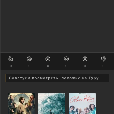
👍
😁
😲
😢
😡
👎
0
0
0
0
0
0
Советуем посмотреть, похожие на Гуру