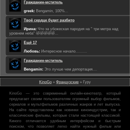
Гражданин-мститель
greek:
Bengamin, 100%...
Твоё сердце будет разбито
Ирина:
Что за убожеская пародия на " три метра над
уровнем неба" 🤣🤣🤣🤣🤣...
Ещё 17
Любовь:
Интересное начало..........
Гражданин-мститель
Bengamin:
Это лучше чем депортация....
KinoGo
»
Французские
» Гуру
KinoGo — это современный онлайн-кинотеатр, который
предлагает своим пользователям огромный выбор фильмов,
сериалов и мультфильмов различных жанров и лет выпуска.
На сайте представлены как новинки киноиндустрии, так и
классические фильмы, которые стали настоящей классикой.
Киного отличается удобным интерфейсом и быстрым
поиском, что позволяет легко найти нужный фильм или