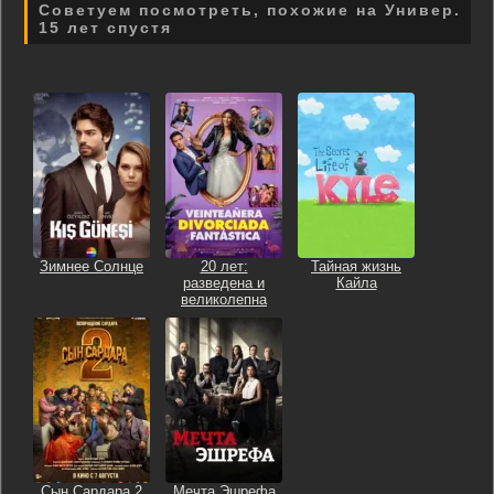
Советуем посмотреть, похожие на Универ.
15 лет спустя
Зимнее Солнце
20 лет:
Тайная жизнь
разведена и
Кайла
великолепна
Сын Сардара 2
Мечта Эшрефа