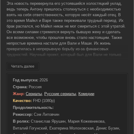
Эта новость перевернула его устоявшийся холостяцкий уклад,
ведь теперь Антону пришлось столкнуться с необходимостью
взять на себя ответственность, которую несёт каждый отец. В
это время Майкл и Варя также переживали трудный период. Их
брак распался, но Майкл никак не мог смириться с этой утратой.
Он всеми силами стремился вернуть бывшую жену и сделать
все возможное, чтобы прошлое вновь стало настоящим. Также
непростые времена настали для Вали и Маши. Их жизнь
превратилась в непрерывную борьбу из-за финансовых
трудностей. Научный проект, который был для Вали не только
работой, но и делом всей жизни, потерял необходимое
финансирование. В то же время Маше поступило заманчивое
Читать далее
предложение по карьере, которое сулило серьезные изменения и
угрозу для семейного благополучия. Ситуация осложнилась
Год выпуска:
2026
неожиданным возвращением Кузи. Теперь он успешный
Страна:
Россия
бизнесмен, и его появление значительно усложнило жизнь Маши
Жанр:
Сериалы
,
Русские сериалы
,
Комедии
и её близких. Он надеялся возобновить отношения с ней, но
вскоре осознал, что это невозможно. В конечном итоге Кузя
Качество:
FHD (1080p)
решил навсегда уйти из её жизни, оставив её в прошлом. Эти
Продолжительность:
переплетения судеб и неожиданные повороты вынудили каждого
Режиссер:
Сэм Литовчин
из героев пересмотреть свои ценности и сделать сложные
В ролях:
Станислав Ярушин, Мария Кожевникова,
выборы, чтобы двигаться дальше.
Виталий Гогунский, Екатерина Молоховская, Денис Бузин,