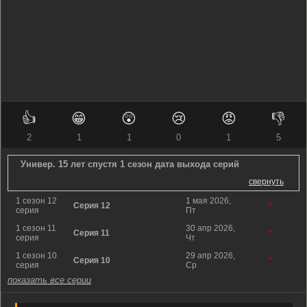
👍
😁
😲
😢
😡
👎
2
1
1
0
1
5
Универ. 15 лет спустя 1 сезон дата выхода серий
свернуть
1 сезон 12
1 мая 2026,
Серия 12
*
серия
Пт
1 сезон 11
30 апр 2026,
Серия 11
*
серия
Чт
1 сезон 10
29 апр 2026,
Серия 10
*
серия
Ср
показать все серии