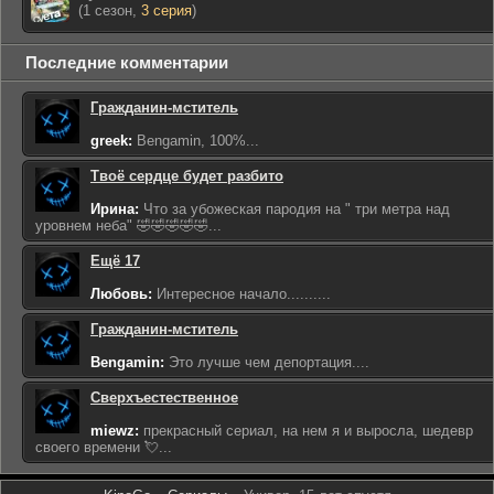
(1 сезон,
3 серия
)
Последние комментарии
Гражданин-мститель
greek:
Bengamin, 100%...
Твоё сердце будет разбито
Ирина:
Что за убожеская пародия на " три метра над
уровнем неба" 🤣🤣🤣🤣🤣...
Ещё 17
Любовь:
Интересное начало..........
Гражданин-мститель
Bengamin:
Это лучше чем депортация....
Сверхъестественное
miewz:
прекрасный сериал, на нем я и выросла, шедевр
своего времени 💘...