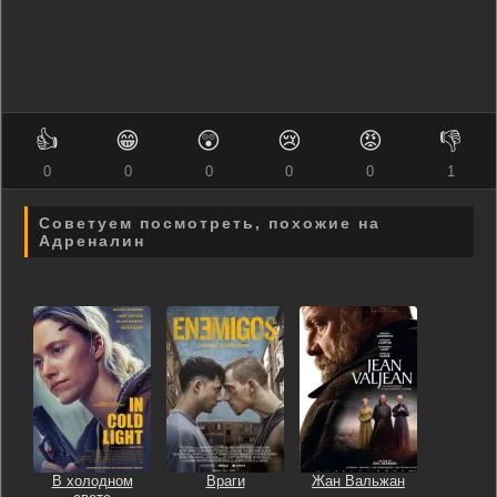
👍
😁
😲
😢
😡
👎
0
0
0
0
0
1
Советуем посмотреть, похожие на
Адреналин
В холодном
Враги
Жан Вальжан