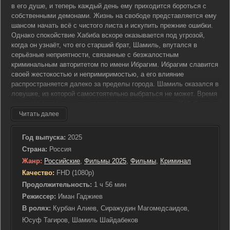
в его душе, и теперь каждый день ему приходится бороться с
собственными демонами. Жизнь на свободе представляется ему
шансом начать всё с чистого листа и искупить прежние ошибки.
Однако спокойствие Хабиба вскоре оказывается под угрозой,
когда он узнаёт, что его старший брат, Шамиль, впутался в
серьёзные неприятности, связанные с безжалостным
криминальным авторитетом по имени Ибрагим. Ибрагим славится
своей жестокостью и непримиримостью, а его влияние
распространяется далеко за пределы города. Шамиль оказался в
ловушке, из которой самостоятельно выбраться не может. Время
не на его стороне, и ему грозит реальная опасность. Хабиб стоит
перед сложным выбором. С одной стороны, он хочет сохранить
Читать далее
свою долгожданную свободу и продолжить путь исправления. С
другой – он не может оставить брата в беде, зная, что тот
Год выпуска:
2025
нуждается в его помощи. Внутренний конфликт разрывает его на
Страна:
Россия
части: вернуться ли к прежней, преступной жизни, чтобы ради
Жанр:
Российские
,
Фильмы 2025
,
Фильмы
,
Криминал
спасения Шамиля вступить в противостояние с Ибрагимом, или
оставить всё как есть и рискнуть потерять близкого человека?
Качество:
FHD (1080p)
Каждый вариант чреват тяжелыми последствиями, и Хабибу
Продолжительность:
1 ч 56 мин
предстоит сделать выбор, который изменит его жизнь навсегда.
Режиссер:
Иман Гаджиев
Взвешивая все «за» и «против», он ищет путь, как спасти брата,
В ролях:
Курбан Алиев, Сиражудин Магомедсаидов,
при этом не утонув вновь в водовороте криминального мира.
Юсуф Тагиров, Шамиль Шайдабеков