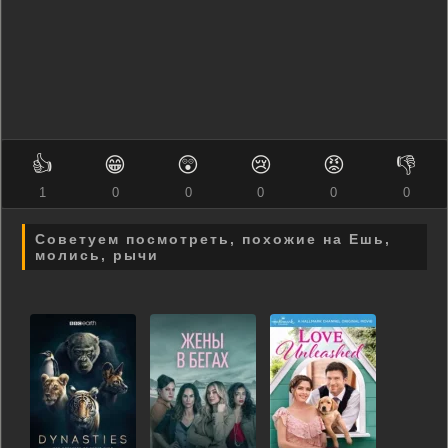
👍
😁
😲
😢
😡
👎
1
0
0
0
0
0
Советуем посмотреть, похожие на Ешь,
молись, рычи