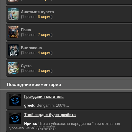
Анатомия чувств
(1 сезон,
6 серия
)
Паша
(1 сезон,
2 серия
)
Вне закона
(1 сезон,
4 серия
)
Суета
(1 сезон,
3 серия
)
Последние комментарии
Гражданин-мститель
greek:
Bengamin, 100%...
Твоё сердце будет разбито
Ирина:
Что за убожеская пародия на " три метра над
уровнем неба" 🤣🤣🤣🤣🤣...