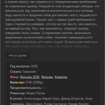
и знания помогут им справиться с поведенческими проблемами
их энергичных щенков. Каждый из этих владельцев убежден, что
причина всех бед заключается исключительно в его питомце,
ведь шалости и проделки собак доставляют массу неудобств в
повседневной жизни. Однако уже с первых дней пребывания в
горах становится очевидно, что все не так просто, как казалось
на первый взгляд. Псы, как выясняется, отражают манеру
поведения своих хозяев. Со временем занятия, изначально
нацеленные на воспитание собак, начинают превращаться в
настоящие испытания для самих людей. Владельцам животных
приходится пересматривать свои собственные привычки и
убеждения. На фоне живописных горных ландшафтов постепенно
начинают раскрываться внутренние противоречия, слабые
Читать далее
стороны и допущенные ошибки, о которых раньше никто не
задумывался. Ясно становится одно: работа предстоит
Год выпуска:
2026
непростая и касается она не только собак, но и их владельцев.
Страна:
Германия
Само уединение среди гор, вдали от суеты повседневной жизни,
Жанр:
Фильмы 2026
,
Фильмы
,
Комедии
позволяет каждому человеку глубже заглянуть в себя. Здесь, в
удалении от привычной обстановки, обнажаются истинные
Качество:
FHD (1080p)
причины проблем в общении с питомцами. Хозяева понимают, что
Продолжительность:
—
для достижения гармонии и в доме, и в общении с четвероногими
Режиссер:
Марко Петри
друзьями, необходимо начать изменения с самих себя. По мере
В ролях:
Александра Мария Лара, Девид Штрисов, Анна
проведения занятий, разбираясь в своём внутреннем мире, люди
Херрманн, Дога Гюрер, Рурик Гисласон, Керим Уоллер
начинают лучше понимать своих собак, а те, в свою очередь,