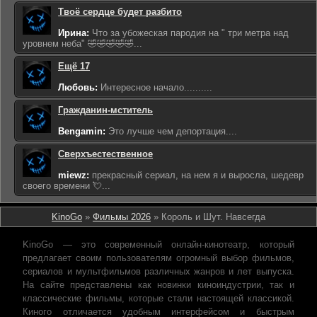
Твоё сердце будет разбито
Ирина:
Что за убожеская пародия на " три метра над
уровнем неба" 🤣🤣🤣🤣🤣...
Ещё 17
Любовь:
Интересное начало..........
Гражданин-мститель
Bengamin:
Это лучше чем депортация....
Сверхъестественное
miewz:
прекрасный сериал, на нем я и выросла, шедевр
своего времени 💘...
KinoGo
»
Фильмы 2026
» Король и Шут. Навсегда
KinoGo — это современный онлайн-кинотеатр, который
предлагает своим пользователям огромный выбор фильмов,
сериалов и мультфильмов различных жанров и лет выпуска.
На сайте представлены как новинки киноиндустрии, так и
классические фильмы, которые стали настоящей классикой.
Киного отличается удобным интерфейсом и быстрым