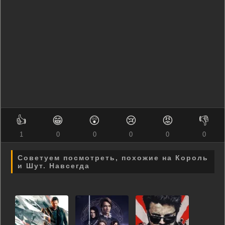
👍
😁
😲
😢
😡
👎
1
0
0
0
0
0
Советуем посмотреть, похожие на Король
и Шут. Навсегда