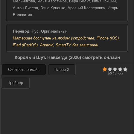
над освобождённой от тьмы землёй.
Мельникова, Илья Хвостиков, Вера Вольт, Илья Гришин,
Антон Лиссов, Гоша Куценко, Арсений Касперович, Игорь
Волокитин
Перевод:
Рус. Оригинальный
Материал доступен на любом устройстве: iPhone (iOS),
iPad (iPadOS), Android, SmartTV без зависаний.
Король и Шут. Навсегда (2026) смотреть онлайн
Смотреть онлайн
Плеер 2
1/5 (голос)
Трейлер