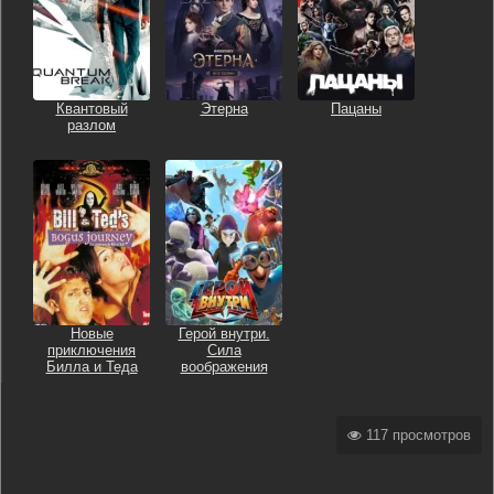
Квантовый
Этерна
Пацаны
разлом
Новые
Герой внутри.
приключения
Сила
Билла и Теда
воображения
117 просмотров