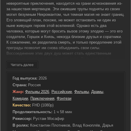
невероятные приключения, находится на грани исчезновения из-
за нашествия мертвецов. Эти ожившие трупы подняты из своих
могил безумным Некромантом, чья темная магия не знает границ.
Его зловещий план, похоже, не может остановить ни один из
ныне живущих героев этой вселенной. Однако есть два
человека, которые могут бросить вызов этому злодею — это его
создатели, Горшок и Князь, некогда близкие друзья и соратники.
К сожалению, их разделила смерть, и только преодоление этой
преграды позволит им снова объединить свои силы.
Воссоединение этих двух душ может стать единственным
шансом на спасение разрушенного мира. Ведь именно их
воображение и талант породили того самого Некроманта,
Читать далее
ставшего угрозой для всей вселенной. В глубинах этого мира,
где на каждом шагу подстерегают опасности, и каждый уголок
Год выпуска:
2026
хранит свои тайны, герои должны вспомнить всё, что когда-то
Страна:
Россия
знали. Они должны пересмотреть свои прошлые ошибки и
Жанр:
Фильмы 2026
,
Российские
,
Фильмы
,
Драмы
,
извлечь из них уроки, чтобы противостоять мощи собственного
порождения. Это история о преданности и дружбе, которая не
Комедии
,
Приключения
,
Фэнтези
знает преград, даже если смерть пытается встать между ними.
Качество:
FHD (1080p)
Сказочный мир ждёт своих спасителей, и только совместными
Продолжительность:
1 ч 58 мин
усилиями Горшок и Князь смогут изменить ход событий. В их
Режиссер:
Рустам Мосафир
руках — судьба целой вселенной, где музыка и сказка
В ролях:
Константин Плотников, Влад Коноплёв, Дарья
сплетаются в единое целое, и где солнце снова должно взойти