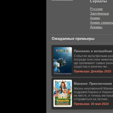
Сериалы
Русские
Зарубежные
Аниме
Аниме сериал
Дорамы
Ожидаемые премьеры
Пиноккио и волшебная
События мультфильма ра
посреди поистине живопис
где проживают самые раз
существа и конечно же...
Премьера: Декабрь 2025
Манюня: Приключения 
Жизнь неугомонной Манюн
подружек Каринэ и Наринэ
не месте, и теперь им пре
отправиться на летние...
Премьера: 30 мая 2024