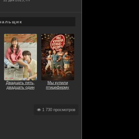
12 дек 2025, Пт
*
бнальщик
Двадцать пять,
Мы купили
двадцать один
птицеферму
1 730 просмотров