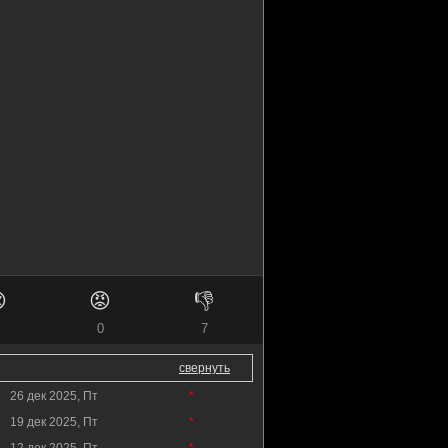

😡
👎
0
7
свернуть
26 дек 2025, Пт
*
19 дек 2025, Пт
*