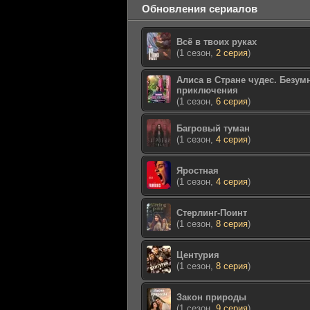
Обновления сериалов
Всё в твоих руках
(1 сезон,
2 серия
)
Алиса в Стране чудес. Безум
приключения
(1 сезон,
6 серия
)
Багровый туман
(1 сезон,
4 серия
)
Яростная
(1 сезон,
4 серия
)
Стерлинг-Поинт
(1 сезон,
8 серия
)
Центурия
(1 сезон,
8 серия
)
Закон природы
(1 сезон,
9 серия
)