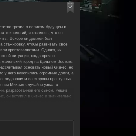
етства грезил о великом будущем в
 технологий, и казалось, что он
ечты. Вскоре он должен был
на стажировку, чтобы развивать свое
вли криптовалютами. Однако, их
ожной ситуации, когда срочно
 маленький город на Дальнем Востоке.
ассчитывал основать новый бизнес, но
то у него накопились огромные долги, а
реследованиям со стороны преступных
аянии Михаил случайно узнал о
ии, разработанной его сыном. Решив
нс, он вступил в бизнес и значительно
ц и сын начали сотрудничать, помогая
е суммы для самых опасных игроков
й рискованный шаг привел их в новую
нную угрозами тюремного заключения,
ми и предательством. Михаил, видя в
с спасти семью от финансовой