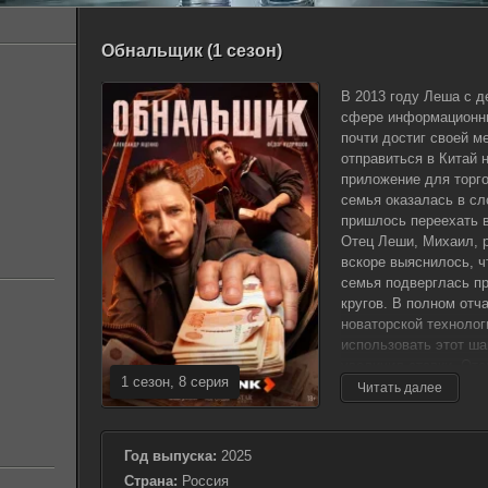
Обнальщик (1 сезон)
В 2013 году Леша с д
сфере информационных
почти достиг своей м
отправиться в Китай 
приложение для торго
семья оказалась в сл
пришлось переехать в
Отец Леши, Михаил, р
вскоре выяснилось, ч
семья подверглась п
кругов. В полном отч
новаторской технолог
использовать этот ша
увеличил ставки. Оте
1 сезон, 8 серия
обналичивать крупны
Читать далее
региона. Однако тако
реальность, наполне
возможными убийства
Год выпуска:
2025
этом уникальный шан
Страна:
Россия