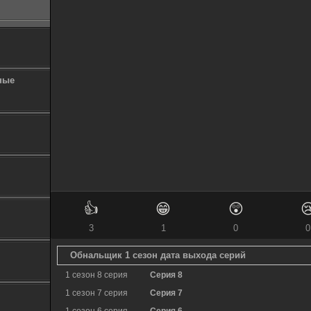
ные
👍
😁
😲

3
1
0
0
Обнальщик 1 сезон дата выхода серий
1 сезон 8 серия
Серия 8
1 сезон 7 серия
Серия 7