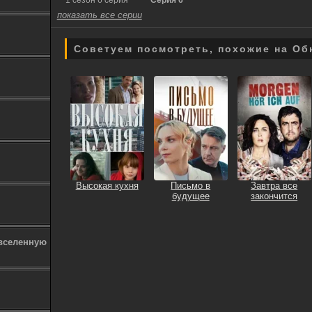
1 сезон 6 серия
Серия 6
показать все серии
Советуем посмотреть, похожие на О
Высокая кухня
Письмо в
Завтра все
будущее
закончится
 вселенную