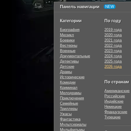
Панель навигации
Категории
По году
Биография
2019 года
Мюзикл
2020 года
Боевики
2021 года
Вестерны
2022 года
Военные
2023 года
Документальные
2024 года
Детективы
2025 года
Детские
2026 года
Драмы
Исторические
По странам
Комедии
Криминал
Американские
Мелодрамы
Российские
Приключения
Индийские
Семейные
Немецкие
Триллеры
Французские
Ужасы
Турецкие
Фантастика
Мультсериалы
Мульфильмы