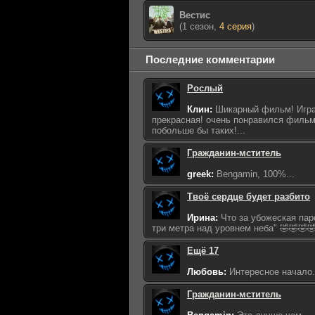
Вестис
(1 сезон,
4 серия
)
Последние комментарии
Рослый
Клин:
Шикарный фильм! Игра
прекрасная! очень понравился фильм
побольше бы таких!...
Гражданин-мститель
greek:
Bengamin, 100%...
Твоё сердце будет разбито
Ирина:
Что за убожеская пар
три метра над уровнем неба" 🤣🤣🤣🤣
Ещё 17
Любовь:
Интересное начало...
Гражданин-мститель