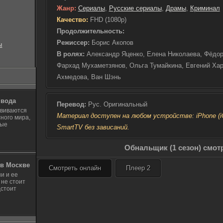
пропасти, решил риск
Жанр:
Сериалы
,
Русские сериалы
,
Драмы
,
Криминал
план по легализации 
Качество:
FHD (1080p)
что оказались в само
Теперь их бизнес пре
Продолжительность:
цена ошибки слишком
Режиссер:
Борис Акопов
ы
давлением, отец и сы
В ролях:
Александр Яценко, Елена Николаева, Фёдо
равновесие между ле
Фархад Мухаметзянов, Ольга Тумайкина, Евгений Хар
миром. С каждым дне
что любая ошибка мож
Ахмедова, Ван Шэнь
В то же время Леша, 
осознавал, что его ж
 вода
Перевод:
Рус. Оригинальный
стал для него серьез
звиваются
проверкой на верност
Материал доступен на любом устройстве: iPhone (iOS
ного мира,
этом опасном пути с
ные
SmartTV без зависаний.
на возвращение к нор
о страхах и снова ме
Обнальщик (1 сезон) смот
им предстояло преод
всем, что у них было.
в Москве
Смотреть онлайн
Плеер 2
и и ее
 не стоит
дстоит