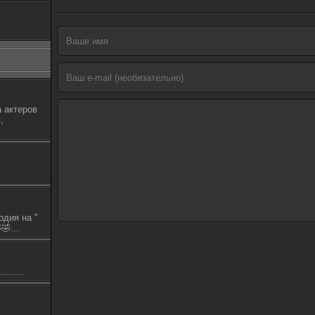
 актеров
,
одия на "
🤣...
.......