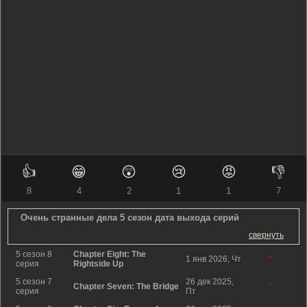
👍
😁
😲
😢
😡
👎
8
4
2
1
1
7
Очень странные дела 5 сезон дата выхода серий
свернуть
5 сезон 8
Chapter Eight: The
1 янв 2026, Чт
*
серия
Rightside Up
5 сезон 7
26 дек 2025,
Chapter Seven: The Bridge
*
серия
Пт