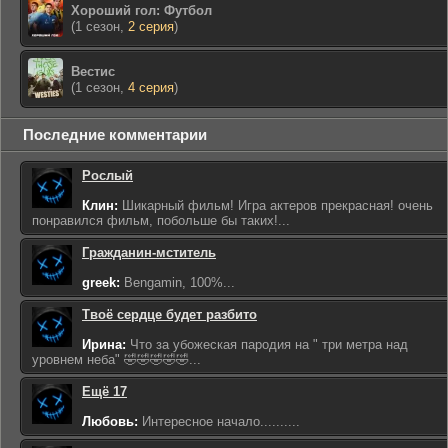
Хороший гол: Футбол
(1 сезон,
2 серия
)
Вестис
(1 сезон,
4 серия
)
Последние комментарии
Рослый
Клин:
Шикарный фильм! Игра актеров прекрасная! очень
понравился фильм, побольше бы таких!...
Гражданин-мститель
greek:
Bengamin, 100%...
Твоё сердце будет разбито
Ирина:
Что за убожеская пародия на " три метра над
уровнем неба" 🤣🤣🤣🤣🤣...
Ещё 17
Любовь:
Интересное начало..........