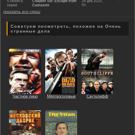
5 сезон 6
Chapter Six: Escape from
26 дек 2025,
*
серия
Camazotz
Пт
показать все серии
Советуем посмотреть, похожие на Очень
странные дела
Частное лицо
Мёртвоголовые
Саутклифф