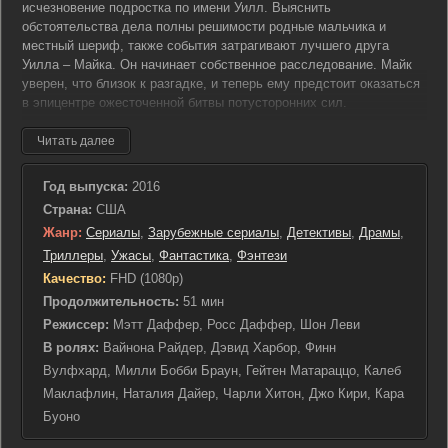
исчезновение подростка по имени Уилл. Выяснить
обстоятельства дела полны решимости родные мальчика и
местный шериф, также события затрагивают лучшего друга
Уилла – Майка. Он начинает собственное расследование. Майк
уверен, что близок к разгадке, и теперь ему предстоит оказаться
в эпицентре ожесточенной битвы потусторонних сил.
Читать далее
Год выпуска:
2016
Страна:
США
Жанр:
Сериалы
,
Зарубежные сериалы
,
Детективы
,
Драмы
,
Триллеры
,
Ужасы
,
Фантастика
,
Фэнтези
Качество:
FHD (1080p)
Продолжительность:
51 мин
Режиссер:
Мэтт Даффер, Росс Даффер, Шон Леви
В ролях:
Вайнона Райдер, Дэвид Харбор, Финн
Вулфхард, Милли Бобби Браун, Гейтен Матараццо, Калеб
Маклафлин, Наталия Дайер, Чарли Хитон, Джо Кири, Кара
Буоно