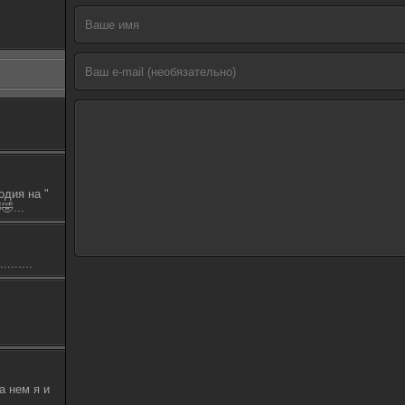
одия на "
🤣...
.......
а нем я и
.