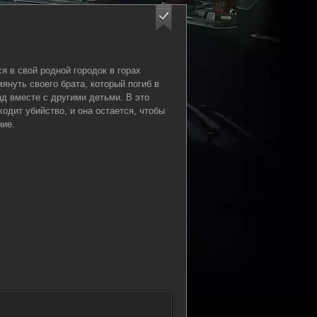
я в свой родной городок в горах
януть своего брата, который погиб в
ад вместе с другими детьми. В это
ходит убийство, и она остается, чтобы
ние.