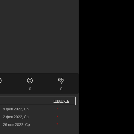

😡
👎
0
0
свернуть
9 фев 2022, Ср
*
2 фев 2022, Ср
*
26 янв 2022, Ср
*