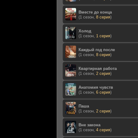
Вместе до конца
(1 сезон,
8 серия
)
Холод
(1 сезон,
1 серия
)
Каждый год после
(1 сезон,
8 серия
)
Квартирная работа
(1 сезон,
2 серия
)
Анатомия чувств
(1 сезон,
6 серия
)
Паша
(1 сезон,
2 серия
)
Вне закона
(1 сезон,
4 серия
)