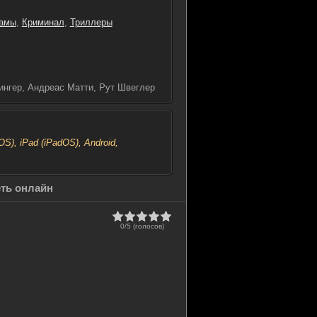
амы
,
Криминал
,
Триллеры
ингер, Андреас Матти, Рут Швеглер
), iPad (iPadOS), Android,
еть онлайн
0/5 (голосов)