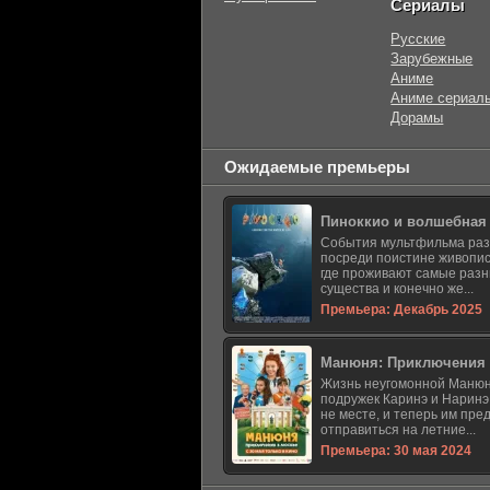
Сериалы
Русские
Зарубежные
Аниме
Аниме сериал
Дорамы
Ожидаемые премьеры
Пиноккио и волшебная
События мультфильма ра
посреди поистине живопис
где проживают самые раз
существа и конечно же...
Премьера: Декабрь 2025
Манюня: Приключения 
Жизнь неугомонной Манюн
подружек Каринэ и Наринэ
не месте, и теперь им пре
отправиться на летние...
Премьера: 30 мая 2024