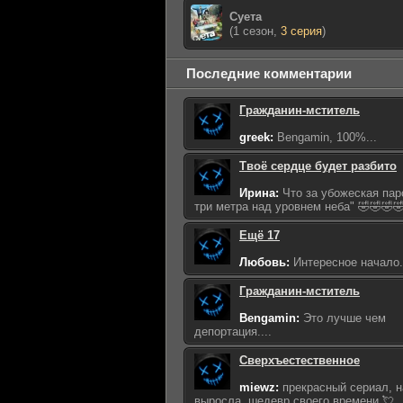
Суета
(1 сезон,
3 серия
)
Последние комментарии
Гражданин-мститель
greek:
Bengamin, 100%...
Твоё сердце будет разбито
Ирина:
Что за убожеская пар
три метра над уровнем неба" 🤣🤣🤣🤣
Ещё 17
Любовь:
Интересное начало...
Гражданин-мститель
Bengamin:
Это лучше чем
депортация....
Сверхъестественное
miewz:
прекрасный сериал, н
выросла, шедевр своего времени 💘..