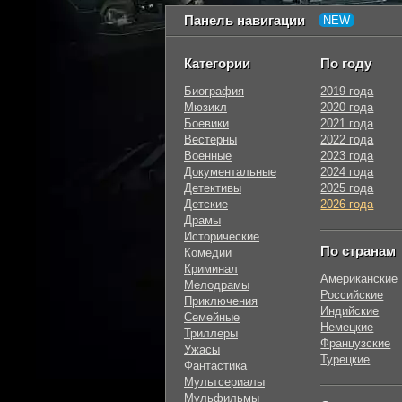
Панель навигации
Категории
По году
Биография
2019 года
Мюзикл
2020 года
Боевики
2021 года
Вестерны
2022 года
Военные
2023 года
Документальные
2024 года
Детективы
2025 года
Детские
2026 года
Драмы
Исторические
По странам
Комедии
Криминал
Американские
Мелодрамы
Российские
Приключения
Индийские
Семейные
Немецкие
Триллеры
Французские
Ужасы
Турецкие
Фантастика
Мультсериалы
Мульфильмы