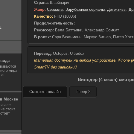
Страна:
Швейцария
Жанр:
Сериалы
,
Зарубежные сериалы
,
Детективы
,
Др
Качество:
FHD (1080p)
Продолжительность:
ы
Режиссер:
Бела Баттьяни, Александр Сомбат
В ролях:
Сара Бюльманн, Маркус Зигнер, Питер Хотт
Перевод:
Octopus, Ultradox
Материал доступен на любом устройстве: iPhone (iOS
 вода
звиваются
SmartTV без зависаний.
ного мира,
ные
Вильдер (4 сезон) смотр
Смотреть онлайн
Плеер 2
в Москве
и и ее
 не стоит
дстоит