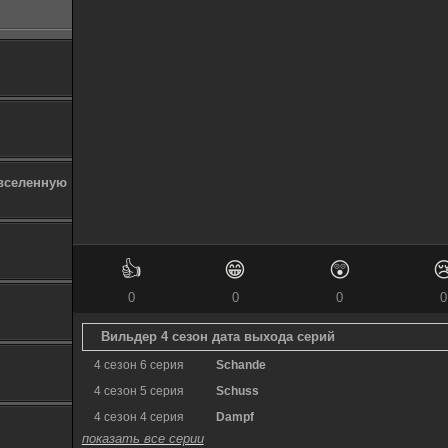
 вселенную
👍
😁
😲

0
0
0
0
Вильдер 4 сезон дата выхода серий
4 сезон 6 серия
Schande
4 сезон 5 серия
Schuss
4 сезон 4 серия
Dampf
показать все серии