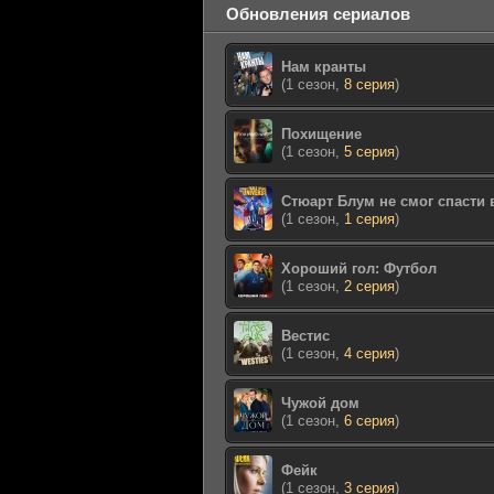
Обновления сериалов
Нам кранты
(1 сезон,
8 серия
)
Похищение
(1 сезон,
5 серия
)
Стюарт Блум не смог спасти
(1 сезон,
1 серия
)
Хороший гол: Футбол
(1 сезон,
2 серия
)
Вестис
(1 сезон,
4 серия
)
Чужой дом
(1 сезон,
6 серия
)
Фейк
(1 сезон,
3 серия
)