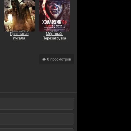
Проклятие
Мёртвый:
пугала
Перезагрузка
8 просмотров