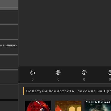
 вселенную
👍
😁
😲

0
0
0
0
Советуем посмотреть, похожие на Пу