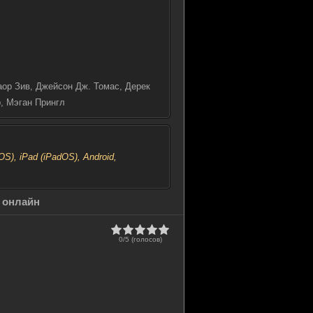
аор Зив, Джейсон Дж. Томас, Дерек
, Мэган Прингл
), iPad (iPadOS), Android,
ь онлайн
0/5 (голосов)