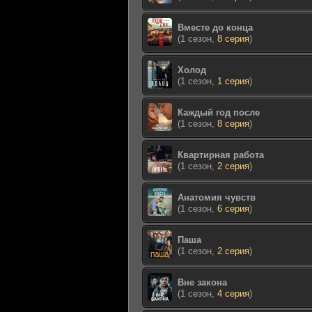
Вместе до конца
(1 сезон,
8 серия
)
Холод
(1 сезон,
1 серия
)
Каждый год после
(1 сезон,
8 серия
)
Квартирная работа
(1 сезон,
2 серия
)
Анатомия чувств
(1 сезон,
6 серия
)
Паша
(1 сезон,
2 серия
)
Вне закона
(1 сезон,
4 серия
)