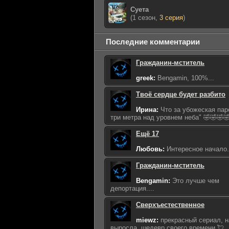
Суета
(1 сезон,
3 серия
)
Последние комментарии
Гражданин-мститель
greek:
Bengamin, 100%...
Твоё сердце будет разбито
Ирина:
Что за убожеская пар
три метра над уровнем неба" 🤣🤣🤣🤣
Ещё 17
Любовь:
Интересное начало...
Гражданин-мститель
Bengamin:
Это лучше чем
депортация....
Сверхъестественное
miewz:
прекрасный сериал, н
выросла, шедевр своего времени 💘..