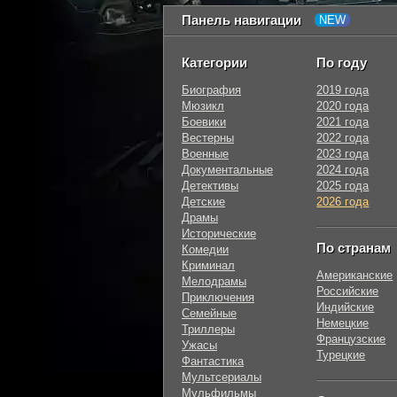
Панель навигации
Категории
По году
Биография
2019 года
Мюзикл
2020 года
Боевики
2021 года
Вестерны
2022 года
Военные
2023 года
Документальные
2024 года
Детективы
2025 года
Детские
2026 года
Драмы
Исторические
По странам
Комедии
Криминал
Американские
Мелодрамы
Российские
Приключения
Индийские
Семейные
Немецкие
Триллеры
Французские
Ужасы
Турецкие
Фантастика
Мультсериалы
Мульфильмы