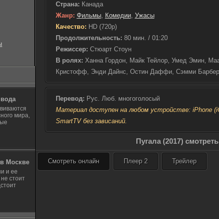
Страна:
Канада
Жанр:
Фильмы
,
Комедии
,
Ужасы
Качество:
HD (720p)
Продолжительность:
80 мин. / 01:20
ы
Режиссер:
Стюарт Стоун
В ролях:
Ханна Гордон, Майк Тейлор, Умед Эмин, Ма
Кристофф, Энди Дайнс, Остин Даффи, Сэмми Барбер
Перевод:
Рус. Люб. многоголосый
 вода
звиваются
Материал доступен на любом устройстве: iPhone (iOS
ного мира,
SmartTV без зависаний.
ные
Пугала (2017) смотрет
Смотреть онлайн
Плеер 2
Трейлер
в Москве
и и ее
 не стоит
дстоит