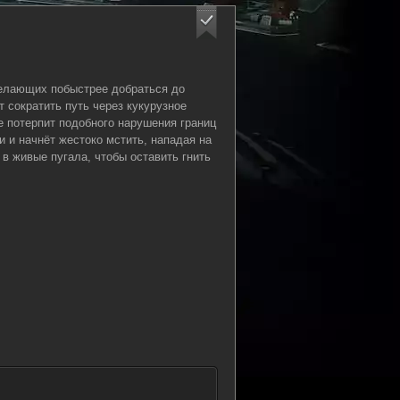
желающих побыстрее добраться до
т сократить путь через кукурузное
е потерпит подобного нарушения границ
и и начнёт жестоко мстить, нападая на
 в живые пугала, чтобы оставить гнить