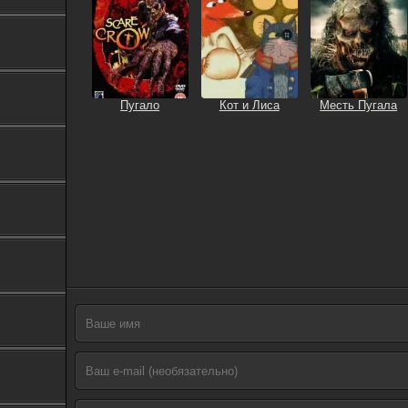
Пугало
Кот и Лиса
Месть Пугала