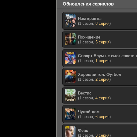
Обновления сериалов
Нам кранты
(1 сезон,
8 серия
)
Похищение
(1 сезон,
5 серия
)
Стюарт Блум не смог спасти
(1 сезон,
1 серия
)
Хороший гол: Футбол
(1 сезон,
2 серия
)
Вестис
(1 сезон,
4 серия
)
Чужой дом
(1 сезон,
6 серия
)
Фейк
(1 сезон,
3 серия
)