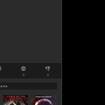

😡
👎
0
0
гала