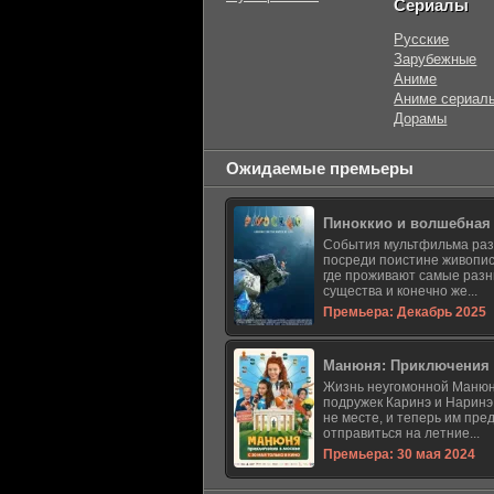
Сериалы
Русские
Зарубежные
Аниме
Аниме сериал
Дорамы
Ожидаемые премьеры
Пиноккио и волшебная
События мультфильма ра
посреди поистине живопис
где проживают самые раз
существа и конечно же...
Премьера: Декабрь 2025
Манюня: Приключения 
Жизнь неугомонной Манюн
подружек Каринэ и Наринэ
не месте, и теперь им пре
отправиться на летние...
Премьера: 30 мая 2024