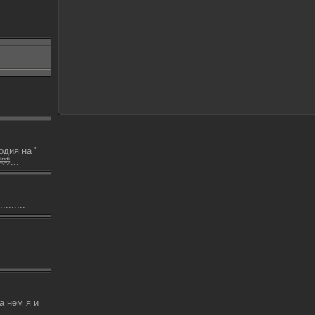
одия на "
🤣...
.......
а нем я и
.